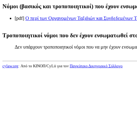
Νόμοι (βασικός και τροποποιητικοί) που έχουν ενσωμ
[pdf]
Ο περί των Οργανομένων Ταξιδιών και Συνδεδεμένων Τα
Τροποποιητικοί νόμοι που δεν έχουν ενσωματωθεί στο
Δεν υπάρχουν τροποποιητικοί νόμοι που να μην έχουν ενσωμα
cylaw.org
: Από το ΚΙΝOΠ/CyLii για τον
Παγκύπριο Δικηγορικό Σύλλογο