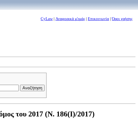
CyLaw
|
Αναφορικά μ'εμάς
|
Επικοινωνία
|
Όροι χρήσης
ος του 2017 (Ν. 186(I)/2017)