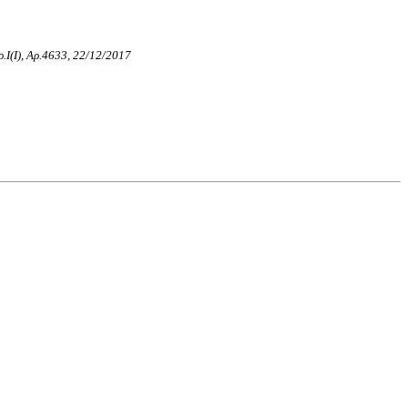
ρ.Ι(I), Αρ.4633, 22/12/2017