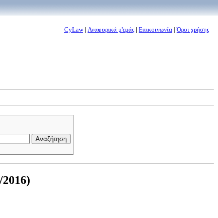
CyLaw
|
Αναφορικά μ'εμάς
|
Επικοινωνία
|
Όροι χρήσης
/2016)