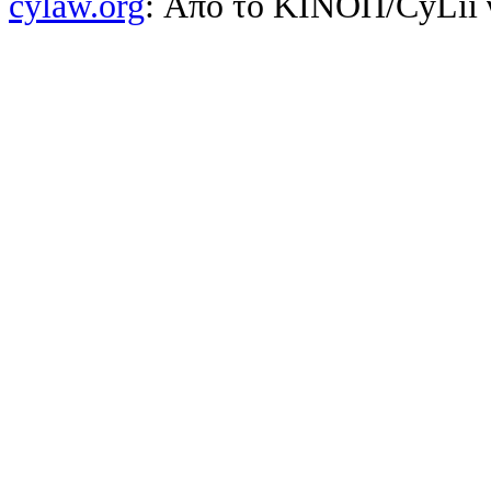
cylaw.org
: Από το ΚΙΝOΠ/CyLii 