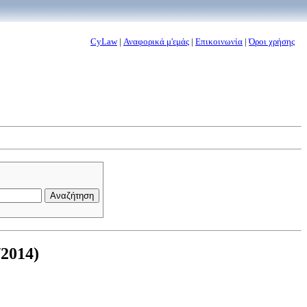
CyLaw
|
Αναφορικά μ'εμάς
|
Επικοινωνία
|
Όροι χρήσης
/2014)