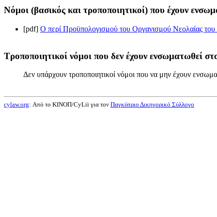
Νόμοι (βασικός και τροποποιητικοί) που έχουν ενσωμ
[pdf]
Ο περί Προϋπολογισμού του Οργανισμού Νεολαίας του 2
Τροποποιητικοί νόμοι που δεν έχουν ενσωματωθεί στο
Δεν υπάρχουν τροποποιητικοί νόμοι που να μην έχουν ενσωμα
cylaw.org
: Από το ΚΙΝOΠ/CyLii για τον
Παγκύπριο Δικηγορικό Σύλλογο