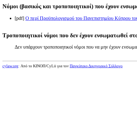
Νόμοι (βασικός και τροποποιητικοί) που έχουν ενσωμ
[pdf]
Ο περί Προϋπολογισμού του Πανεπιστημίου Κύπρου του 
Τροποποιητικοί νόμοι που δεν έχουν ενσωματωθεί στο
Δεν υπάρχουν τροποποιητικοί νόμοι που να μην έχουν ενσωμα
cylaw.org
: Από το ΚΙΝOΠ/CyLii για τον
Παγκύπριο Δικηγορικό Σύλλογο