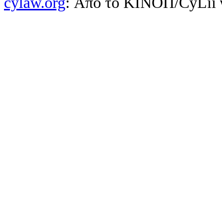
cylaw.org
: Από το ΚΙΝOΠ/CyLii 