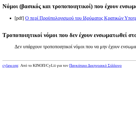
Νόμοι (βασικός και τροποποιητικοί) που έχουν ενσωμ
[pdf]
Ο περί Προϋπολογισμού του Ιδρύματος Κρατικών Υποτρ
Τροποποιητικοί νόμοι που δεν έχουν ενσωματωθεί στο
Δεν υπάρχουν τροποποιητικοί νόμοι που να μην έχουν ενσωμα
cylaw.org
: Από το ΚΙΝOΠ/CyLii για τον
Παγκύπριο Δικηγορικό Σύλλογο