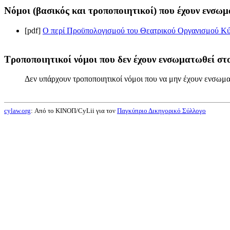
Νόμοι (βασικός και τροποποιητικοί) που έχουν ενσωμ
[pdf]
Ο περί Προϋπολογισμού του Θεατρικού Οργανισμού Κύπ
Τροποποιητικοί νόμοι που δεν έχουν ενσωματωθεί στο
Δεν υπάρχουν τροποποιητικοί νόμοι που να μην έχουν ενσωμα
cylaw.org
: Από το ΚΙΝOΠ/CyLii για τον
Παγκύπριο Δικηγορικό Σύλλογο