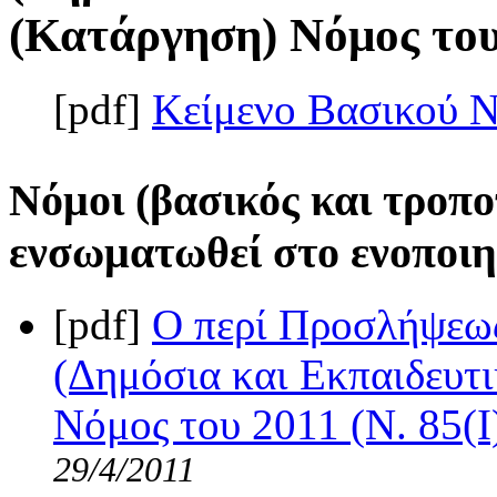
(Κατάργηση) Νόμος του 
[pdf]
Κείμενο Βασικού 
Νόμοι (βασικός και τροπο
ενσωματωθεί στο ενοποιη
[pdf]
Ο περί Προσλήψεω
(Δημόσια και Εκπαιδευτ
Νόμος του 2011 (Ν. 85(I
29/4/2011