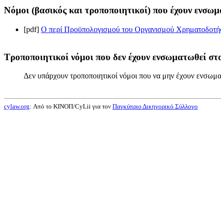
Νόμοι (βασικός και τροποποιητικοί) που έχουν ενσωμ
[pdf]
Ο περί Προϋπολογισμού του Οργανισμού Χρηματοδοτήσε
Τροποποιητικοί νόμοι που δεν έχουν ενσωματωθεί στο
Δεν υπάρχουν τροποποιητικοί νόμοι που να μην έχουν ενσωμα
cylaw.org
: Από το ΚΙΝOΠ/CyLii για τον
Παγκύπριο Δικηγορικό Σύλλογο