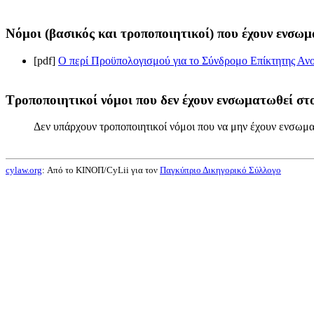
Νόμοι (βασικός και τροποποιητικοί) που έχουν ενσωμ
[pdf]
Ο περί Προϋπολογισμού για το Σύνδρομο Επίκτητης Ανοσ
Τροποποιητικοί νόμοι που δεν έχουν ενσωματωθεί στο
Δεν υπάρχουν τροποποιητικοί νόμοι που να μην έχουν ενσωμα
cylaw.org
: Από το ΚΙΝOΠ/CyLii για τον
Παγκύπριο Δικηγορικό Σύλλογο