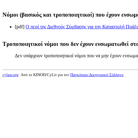
Νόμοι (βασικός και τροποποιητικοί) που έχουν ενσωμ
[pdf]
Ο περί της Διεθνούς Σύμβασης για την Καταστολή Πράξ
Τροποποιητικοί νόμοι που δεν έχουν ενσωματωθεί στο
Δεν υπάρχουν τροποποιητικοί νόμοι που να μην έχουν ενσωμα
cylaw.org
: Από το ΚΙΝOΠ/CyLii για τον
Παγκύπριο Δικηγορικό Σύλλογο