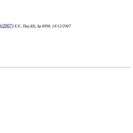
)/2007)
Ε.Ε., Παρ.Ι(I), Αρ.4098, 14/12/2007