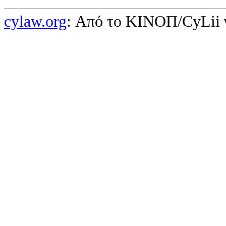
cylaw.org
: Από το ΚΙΝOΠ/CyLii 