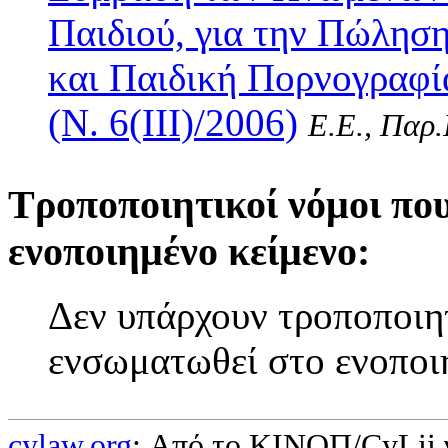
Παιδιού, για την Πώλησ
και Παιδική Πορνογραφί
(Ν. 6(III)/2006)
Ε.Ε., Παρ.
Τροποποιητικοί νόμοι πο
ενοποιημένο κείμενο:
Δεν υπάρχουν τροποποιητ
ενσωματωθεί στο ενοποι
cylaw.org
: Από το ΚΙΝOΠ/CyLii 