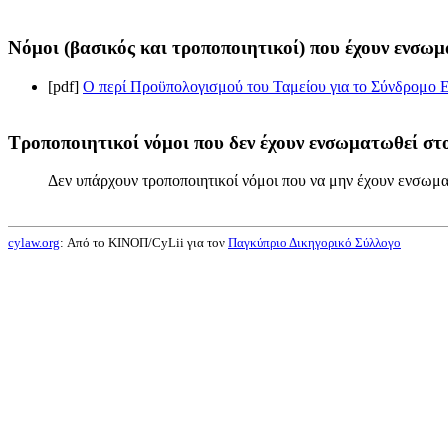
Νόμοι (βασικός και τροποποιητικοί) που έχουν ενσωμ
[pdf]
Ο περί Προϋπολογισμού του Ταμείου για το Σύνδρομο Επ
Τροποποιητικοί νόμοι που δεν έχουν ενσωματωθεί στο
Δεν υπάρχουν τροποποιητικοί νόμοι που να μην έχουν ενσωμα
cylaw.org
: Από το ΚΙΝOΠ/CyLii για τον
Παγκύπριο Δικηγορικό Σύλλογο