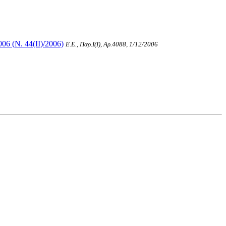
06 (Ν. 44(II)/2006)
Ε.Ε., Παρ.Ι(I), Αρ.4088, 1/12/2006