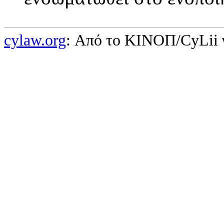
cylaw.org
: Από το ΚΙΝOΠ/CyLii 