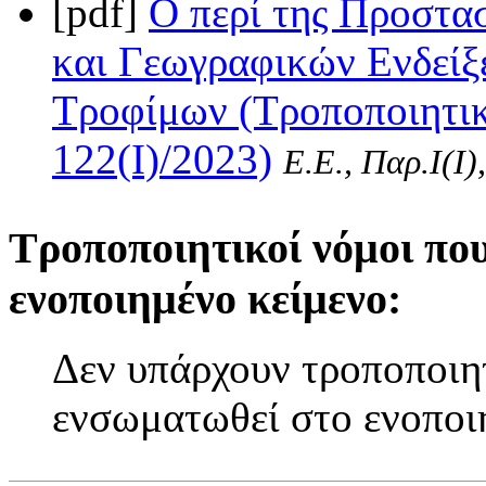
[pdf]
Ο περί της Προστα
και Γεωγραφικών Ενδείξ
Τροφίμων (Τροποποιητικ
122(I)/2023)
Ε.Ε., Παρ.Ι(I)
Τροποποιητικοί νόμοι πο
ενοποιημένο κείμενο:
Δεν υπάρχουν τροποποιητ
ενσωματωθεί στο ενοποι