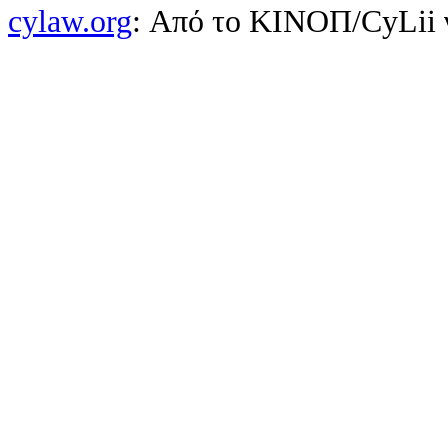
cylaw.org
: Από το ΚΙΝOΠ/CyLii 