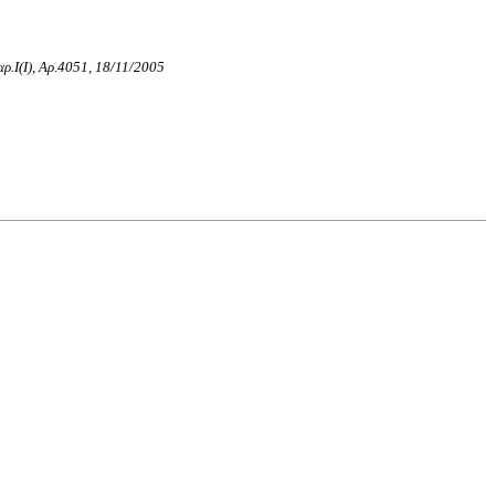
αρ.Ι(I), Αρ.4051, 18/11/2005