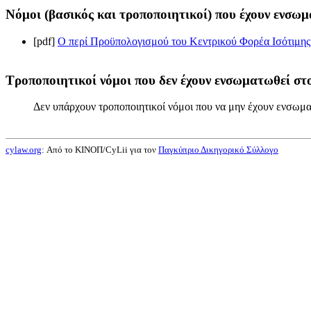
Νόμοι (βασικός και τροποποιητικοί) που έχουν ενσωμ
[pdf]
Ο περί Προϋπολογισμού του Κεντρικού Φορέα Ισότιμης 
Τροποποιητικοί νόμοι που δεν έχουν ενσωματωθεί στο
Δεν υπάρχουν τροποποιητικοί νόμοι που να μην έχουν ενσωμα
cylaw.org
: Από το ΚΙΝOΠ/CyLii για τον
Παγκύπριο Δικηγορικό Σύλλογο