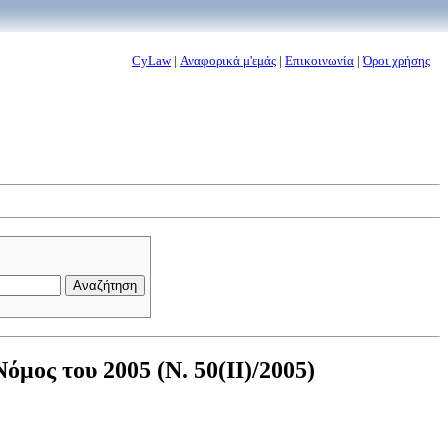
CyLaw
|
Αναφορικά μ'εμάς
|
Επικοινωνία
|
Όροι χρήσης
μος του 2005 (Ν. 50(II)/2005)