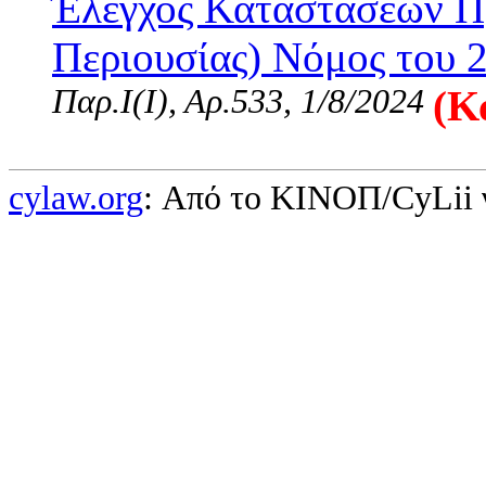
Έλεγχος Καταστάσεων Π
Περιουσίας) Νόμος του 2
Παρ.Ι(I), Αρ.533, 1/8/2024
(Κ
cylaw.org
: Από το ΚΙΝOΠ/CyLii 