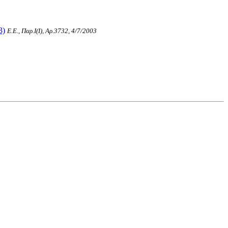
3)
Ε.Ε., Παρ.Ι(I), Αρ.3732, 4/7/2003