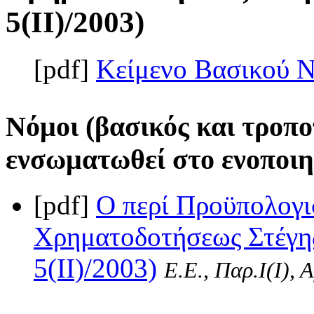
5(II)/2003)
[pdf]
Κείμενο Βασικού 
Νόμοι (βασικός και τροπο
ενσωματωθεί στο ενοποιη
[pdf]
Ο περί Προϋπολογι
Χρηματοδοτήσεως Στέγης
5(II)/2003)
Ε.Ε., Παρ.Ι(I), 