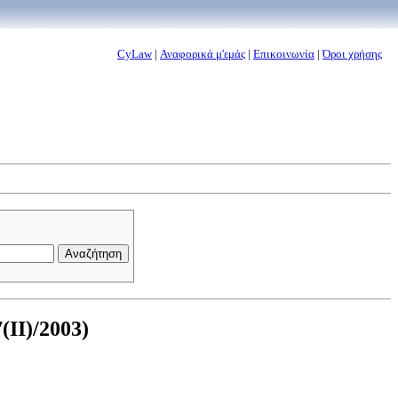
CyLaw
|
Αναφορικά μ'εμάς
|
Επικοινωνία
|
Όροι χρήσης
II)/2003)