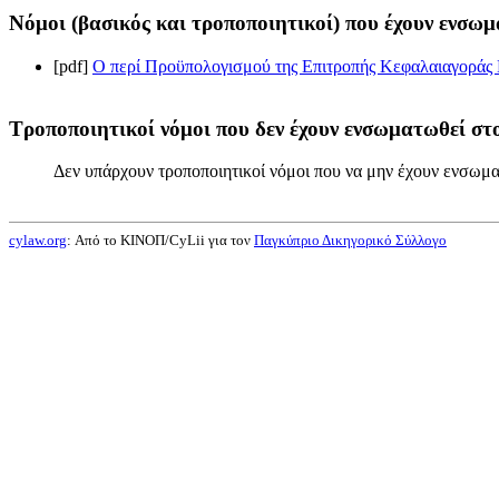
Νόμοι (βασικός και τροποποιητικοί) που έχουν ενσωμ
[pdf]
Ο περί Προϋπολογισμού της Επιτροπής Κεφαλαιαγοράς 
Τροποποιητικοί νόμοι που δεν έχουν ενσωματωθεί στο
Δεν υπάρχουν τροποποιητικοί νόμοι που να μην έχουν ενσωμα
cylaw.org
: Από το ΚΙΝOΠ/CyLii για τον
Παγκύπριο Δικηγορικό Σύλλογο