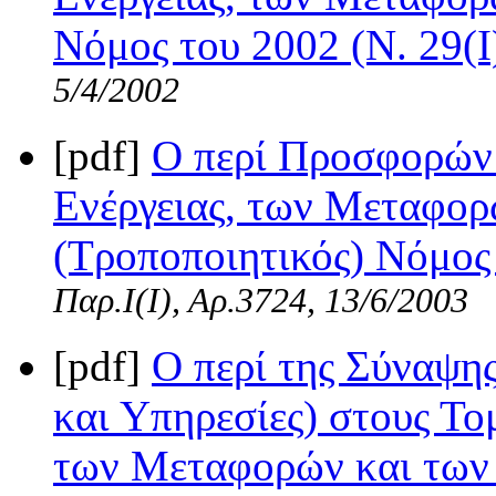
Νόμος του 2002 (Ν. 29(I
5/4/2002
[pdf]
Ο περί Προσφορών 
Ενέργειας, των Μεταφορ
(Τροποποιητικός) Νόμος 
Παρ.Ι(I), Αρ.3724, 13/6/2003
[pdf]
Ο περί της Σύναψη
και Υπηρεσίες) στους Τομ
των Μεταφορών και των