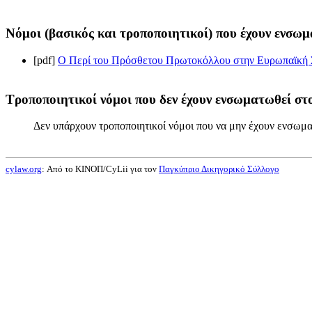
Νόμοι (βασικός και τροποποιητικοί) που έχουν ενσωμ
[pdf]
Ο Περί του Πρόσθετου Πρωτοκόλλου στην Ευρωπαϊκή Σύ
Τροποποιητικοί νόμοι που δεν έχουν ενσωματωθεί στο
Δεν υπάρχουν τροποποιητικοί νόμοι που να μην έχουν ενσωμα
cylaw.org
: Από το ΚΙΝOΠ/CyLii για τον
Παγκύπριο Δικηγορικό Σύλλογο