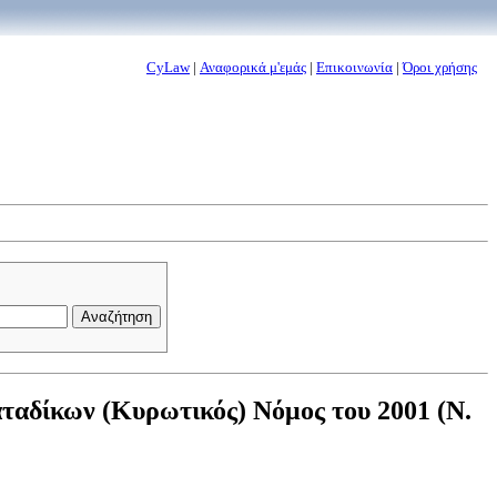
CyLaw
|
Αναφορικά μ'εμάς
|
Επικοινωνία
|
Όροι χρήσης
αδίκων (Κυρωτικός) Νόμος του 2001 (Ν.