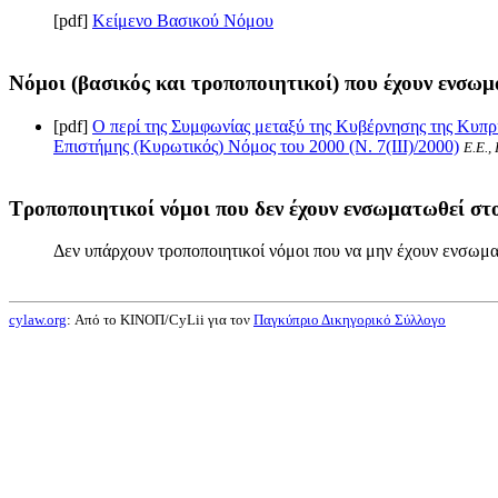
[pdf]
Κείμενο Βασικού Νόμου
Νόμοι (βασικός και τροποποιητικοί) που έχουν ενσωμ
[pdf]
Ο περί της Συμφωνίας μεταξύ της Κυβέρνησης της Κυπρια
Επιστήμης (Κυρωτικός) Νόμος του 2000 (Ν. 7(III)/2000)
Ε.Ε.,
Τροποποιητικοί νόμοι που δεν έχουν ενσωματωθεί στο
Δεν υπάρχουν τροποποιητικοί νόμοι που να μην έχουν ενσωμα
cylaw.org
: Από το ΚΙΝOΠ/CyLii για τον
Παγκύπριο Δικηγορικό Σύλλογο