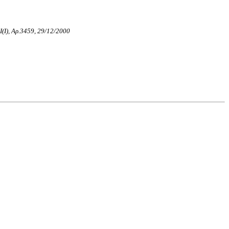
.Ι(I), Αρ.3459, 29/12/2000