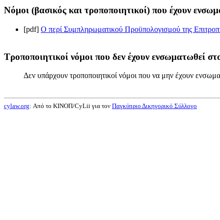
Νόμοι (βασικός και τροποποιητικοί) που έχουν ενσωμ
[pdf]
Ο περί Συμπληρωματικού Προϋπολογισμού της Επιτροπής
Τροποποιητικοί νόμοι που δεν έχουν ενσωματωθεί στο
Δεν υπάρχουν τροποποιητικοί νόμοι που να μην έχουν ενσωμα
cylaw.org
: Από το ΚΙΝOΠ/CyLii για τον
Παγκύπριο Δικηγορικό Σύλλογο