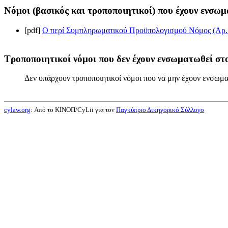
Νόμοι (βασικός και τροποποιητικοί) που έχουν ενσωμ
[pdf]
Ο περί Συμπληρωματικού Προϋπολογισμού Νόμος (Αρ. 7)
Τροποποιητικοί νόμοι που δεν έχουν ενσωματωθεί στο
Δεν υπάρχουν τροποποιητικοί νόμοι που να μην έχουν ενσωμα
cylaw.org
: Από το ΚΙΝOΠ/CyLii για τον
Παγκύπριο Δικηγορικό Σύλλογο