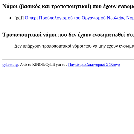
Νόμοι (βασικός και τροποποιητικοί) που έχουν ενσωμ
[pdf]
Ο περί Προϋπολογισμού του Οργανισμού Νεολαίας Νόμος
Τροποποιητικοί νόμοι που δεν έχουν ενσωματωθεί στο
Δεν υπάρχουν τροποποιητικοί νόμοι που να μην έχουν ενσωμα
cylaw.org
: Από το ΚΙΝOΠ/CyLii για τον
Παγκύπριο Δικηγορικό Σύλλογο