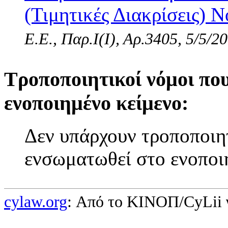
(Τιμητικές Διακρίσεις) Ν
Ε.Ε., Παρ.Ι(I), Αρ.3405, 5/5/2
Τροποποιητικοί νόμοι πο
ενοποιημένο κείμενο:
Δεν υπάρχουν τροποποιητ
ενσωματωθεί στο ενοποι
cylaw.org
: Από το ΚΙΝOΠ/CyLii 