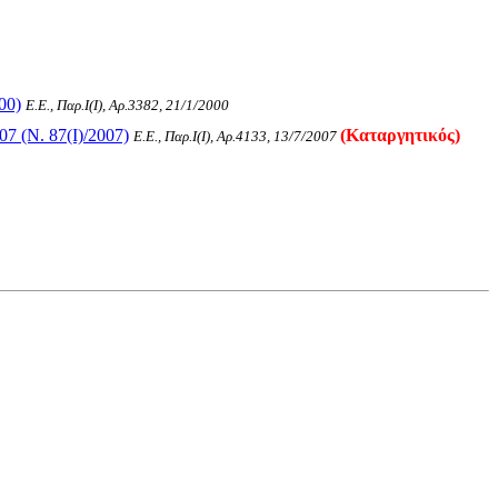
00)
Ε.Ε., Παρ.Ι(I), Αρ.3382, 21/1/2000
7 (Ν. 87(I)/2007)
(Καταργητικός)
Ε.Ε., Παρ.Ι(I), Αρ.4133, 13/7/2007