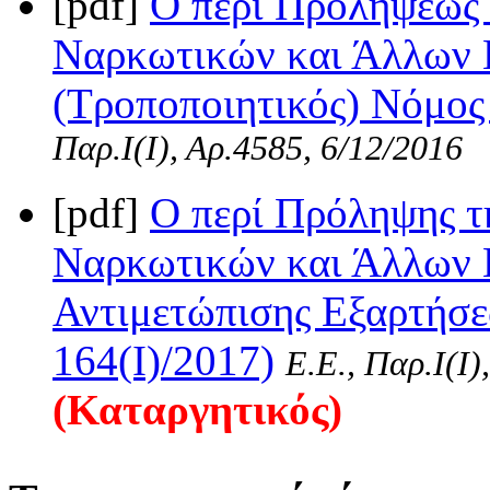
[pdf]
Ο περί Προλήψεως 
Ναρκωτικών και Άλλων 
(Τροποποιητικός) Νόμος 
Παρ.Ι(I), Αρ.4585, 6/12/2016
[pdf]
Ο περί Πρόληψης τ
Ναρκωτικών και Άλλων 
Αντιμετώπισης Εξαρτήσε
164(I)/2017)
Ε.Ε., Παρ.Ι(I)
(Καταργητικός)