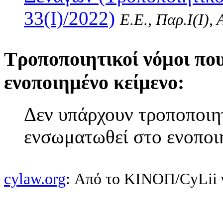
33(I)/2022)
Ε.Ε., Παρ.Ι(I),
Τροποποιητικοί νόμοι πο
ενοποιημένο κείμενο:
Δεν υπάρχουν τροποποιητ
ενσωματωθεί στο ενοποι
cylaw.org
: Από το ΚΙΝOΠ/CyLii 