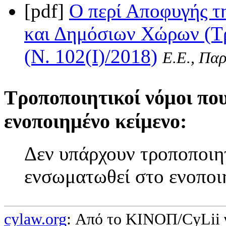
[pdf]
Ο περί Αποφυγής 
και Δημόσιων Χώρων (Τρ
(Ν. 102(I)/2018)
Ε.Ε., Παρ
Τροποποιητικοί νόμοι πο
ενοποιημένο κείμενο:
Δεν υπάρχουν τροποποιητ
ενσωματωθεί στο ενοποι
cylaw.org
: Από το ΚΙΝOΠ/CyLii 