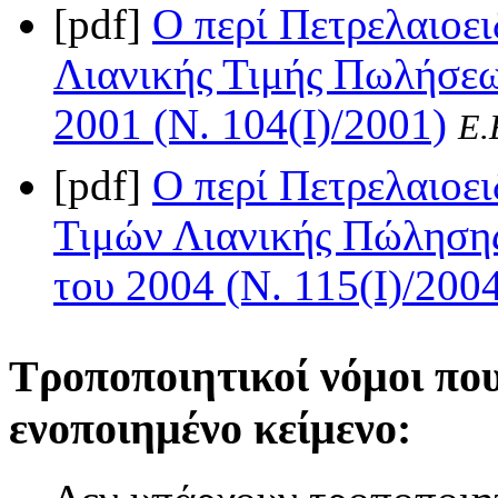
[pdf]
Ο περί Πετρελαιοε
Λιανικής Τιμής Πωλήσεω
2001 (Ν. 104(I)/2001)
Ε.
[pdf]
Ο περί Πετρελαιοε
Τιμών Λιανικής Πώλησης
του 2004 (Ν. 115(I)/200
Τροποποιητικοί νόμοι πο
ενοποιημένο κείμενο: