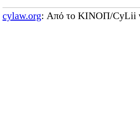
cylaw.org
: Από το ΚΙΝOΠ/CyLii 