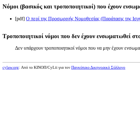
Νόμοι (βασικός και τροποποιητικοί) που έχουν ενσωμ
[pdf]
Ο περί της Προσωρινής Νομοθεσίας (Παράτασις της Ισχ
Τροποποιητικοί νόμοι που δεν έχουν ενσωματωθεί στο
Δεν υπάρχουν τροποποιητικοί νόμοι που να μην έχουν ενσωμα
cylaw.org
: Από το ΚΙΝOΠ/CyLii για τον
Παγκύπριο Δικηγορικό Σύλλογο