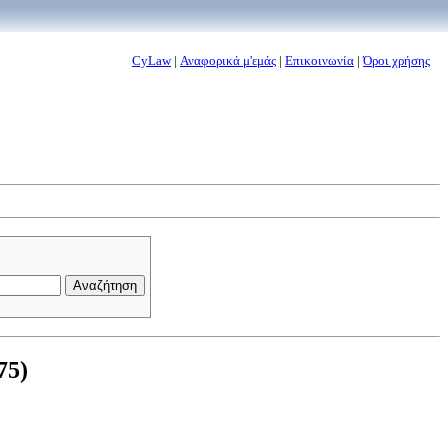
CyLaw
|
Αναφορικά μ'εμάς
|
Επικοινωνία
|
Όροι χρήσης
75)