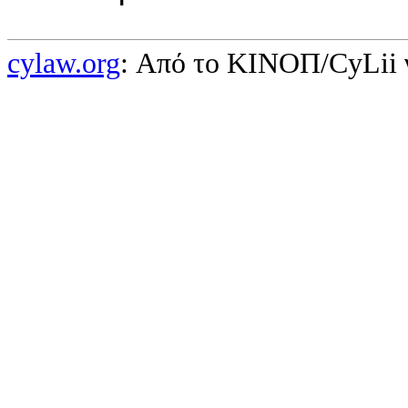
cylaw.org
: Από το ΚΙΝOΠ/CyLii 