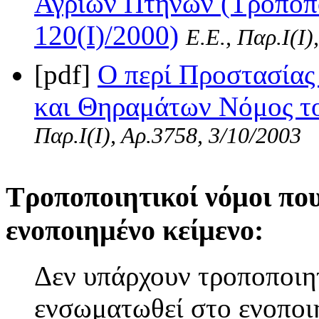
Αγρίων Πτηνών (Τροποπο
120(I)/2000)
Ε.Ε., Παρ.Ι(I)
[pdf]
Ο περί Προστασίας
και Θηραμάτων Νόμος το
Παρ.Ι(I), Αρ.3758, 3/10/2003
Τροποποιητικοί νόμοι πο
ενοποιημένο κείμενο:
Δεν υπάρχουν τροποποιητ
ενσωματωθεί στο ενοποι