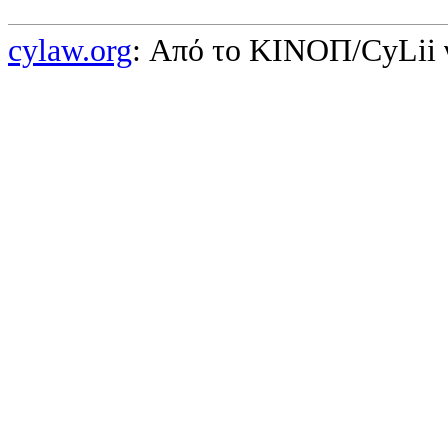
cylaw.org
: Από το ΚΙΝOΠ/CyLii 