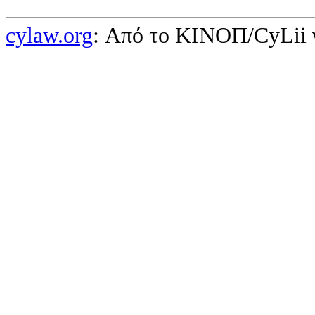
cylaw.org
: Από το ΚΙΝOΠ/CyLii 