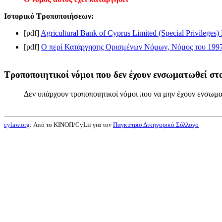
Ιστορικό Τροποποιήσεων:
[pdf]
Agricultural Bank of Cyprus Limited (Special Privilege
[pdf]
Ο περί Κατάργησης Ορισμένων Νόμων, Νόμος του 1997 
Τροποποιητικοί νόμοι που δεν έχουν ενσωματωθεί στο
Δεν υπάρχουν τροποποιητικοί νόμοι που να μην έχουν ενσωμα
cylaw.org
: Από το ΚΙΝOΠ/CyLii για τον
Παγκύπριο Δικηγορικό Σύλλογο