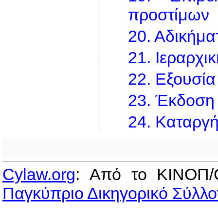
προστίμων
20.
Αδικήματ
21.
Ιεραρχι
22.
Εξουσία
23.
Έκδοση 
24.
Καταργήσ
Cylaw.org
: Από το ΚΙΝOΠ/
Παγκύπριο Δικηγορικό Σύλλο