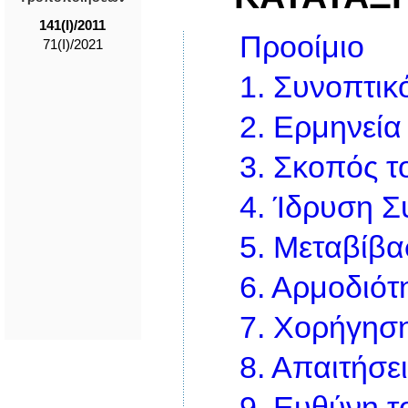
141(I)/2011
Προοίμιο
71(I)/2021
1.
Συνοπτικό
2.
Ερμηνεία
3.
Σκοπός τ
4.
Ίδρυση Σ
5.
Μεταβίβα
6.
Αρμοδιότ
7.
Χορήγηση
8.
Απαιτήσει
9.
Ευθύνη τ