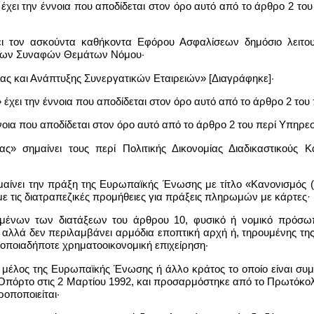
έχει την έννοια που αποδίδεται στον όρο αυτό από το άρθρο 2 τ
ι τον ασκούντα καθήκοντα Εφόρου Ασφαλίσεων δημόσιο λειτου
λλων Συναφών Θεμάτων Νόμου·
ς και Ανάπτυξης Συνεργατικών Εταιρειών» [Διαγράφηκε]·
 έχει την έννοια που αποδίδεται στον όρο αυτό από το άρθρο 2 το
νοια που αποδίδεται στον όρο αυτό από το άρθρο 2 του περί Υπη
ίας» σημαίνει τους περί Πολιτικής Δικονομίας Διαδικαστικούς
μαίνει την πράξη της Ευρωπαϊκής Ένωσης με τίτλο «Κανονισμός (
 με τις διατραπεζικές προμήθειες για πράξεις πληρωμών με κάρτες·
ουμένων των διατάξεων του άρθρου 10, φυσικό ή νομικό πρό
 αλλά δεν περιλαμβάνει αρμόδια εποπτική αρχή ή, τηρουμένης τη
οποιαδήποτε χρηματοοικονομική επιχείρηση·
ς μέλος της Ευρωπαϊκής Ένωσης ή άλλο κράτος το οποίο είναι σ
πόρτο στις 2 Μαρτίου 1992, και προσαρμόστηκε από το Πρωτόκολλ
οποποιείται·