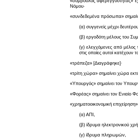
«σύμβουλος αφερεγγυότητας» έχε
Νόμου·
«συνδεδεμένα πρόσωπα» σημαίνει
(α) συγγενείς μέχρι δευτέρο
(β) εργοδότη μέλους του Συμ
(γ) ελεγχόμενες από μέλος 
στις οποίες αυτοί κατέχουν 
«τράπεζα» [Διαγράφηκε]·
«τρίτη χώρα» σημαίνει χώρα εκ
«Υπουργός» σημαίνει τον Υπουργ
«Φορέας» σημαίνει τον Ενιαίο Φ
«χρηματοοικονομική επιχείρηση» 
(α) ΑΠΙ,
(β) ίδρυμα ηλεκτρονικού χρ
(γ) ίδρυμα πληρωμών,