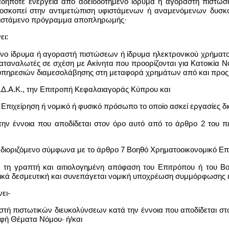
δήποτε ενέργεια από αδειοδοτημένο ίδρυμα ή αγοραστή πιστώσ
ποσκοπεί στην αντιμετώπιση υφιστάμενων ή αναμενόμενων δυσκ
φιστάμενο πρόγραμμα αποπληρωμής·
ει:
ένο ίδρυμα ή αγοραστή πιστώσεων ή ίδρυμα ηλεκτρονικού χρήματος
ταναλωτές σε σχέση με Ακίνητα που προορίζονται για Κατοικία
 υπηρεσιών διαμεσολάβησης στη μεταφορά χρημάτων από και προς 
Ε.Δ.Α.Κ., την Επιτροπή Κεφαλαιαγοράς Κύπρου και
ή Επιχείρηση ή νομικό ή φυσικό πρόσωπο το οποίο ασκεί εργασίες
 την έννοια που αποδίδεται στον όρο αυτό από το άρθρο 2 το
 διοριζόμενο σύμφωνα με το άρθρο 7 Βοηθό Χρηματοοικονομικό Επ
ι τη γραπτή και αιτιολογημένη απόφαση του Επιτρόπου ή του 
μικά δεσμευτική και συνεπάγεται νομική υποχρέωση συμμόρφωσης 
ει-
ειριστή πιστωτικών διευκολύνσεων κατά την έννοια που αποδίδεται
φή Θέματα Νόμου· ή/και