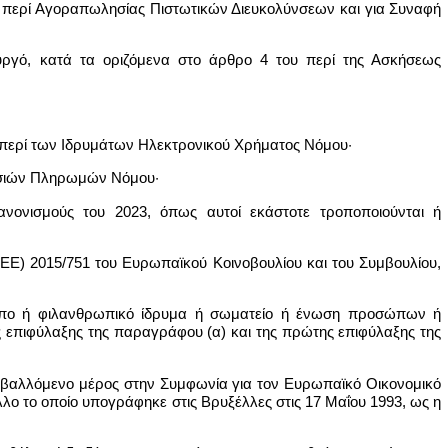
ου περί Αγοραπωλησίας Πιστωτικών Διευκολύνσεων και για Συναφή
ργό, κατά τα οριζόμενα στο άρθρο 4 του περί της Ασκήσεως
υ περί των Ιδρυμάτων Ηλεκτρονικού Χρήματος Νόμου·
ρεσιών Πληρωμών Νόμου·
 Κανονισμούς του 2023, όπως αυτοί εκάστοτε τροποποιούνται ή
ΕΕ) 2015/751 του Ευρωπαϊκού Κοινοβουλίου και του Συμβουλίου,
σωπο ή φιλανθρωπικό ίδρυμα ή σωματείο ή ένωση προσώπων ή
ς επιφύλαξης της παραγράφου (α) και της πρώτης επιφύλαξης της
υμβαλλόμενο μέρος στην Συμφωνία για τον Ευρωπαϊκό Οικονομικό
ο το οποίο υπογράφηκε στις Βρυξέλλες στις 17 Μαΐου 1993, ως η