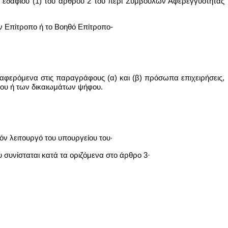
ου εδαφίου (1) του άρθρου 2 του περί Συμβούλων Αφερεγγυότητας
ν Επίτροπο ή το Βοηθό Επίτροπο-
ναφερόμενα στις παραγράφους (α) και (β) πρόσωπα επιχειρήσεις,
αίου ή των δικαιωμάτων ψήφου.
ν λειτουργό του υπουργείου του·
συνίσταται κατά τα οριζόμενα στο άρθρο 3·