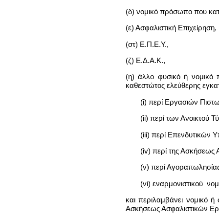
(δ) νομικό πρόσωπο που κα
(ε) Ασφαλιστική Επιχείρηση,
(στ) Ε.Π.Ε.Υ.,
(ζ) Ε.Δ.Α.Κ.,
(η) άλλο φυσικό ή νομικό
καθεστώτος ελεύθερης εγκατ
(i) περί Εργασιών Πισ
(ii) περί των Ανοικτο
(iii) περί Επενδυτικών
(iv) περί της Ασκήσεω
(v) περί Αγοραπωλησία
(vi) εναρμονιστικού νο
και περιλαμβάνει νομικό ή
Ασκήσεως Ασφαλιστικών Εργ