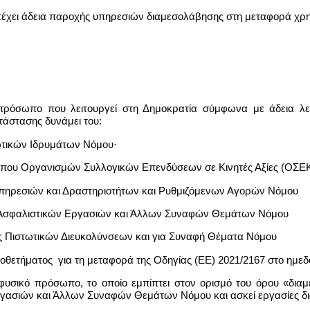
τέχει άδεια παροχής υπηρεσιών διαμεσολάβησης στη μεταφορά χρη
 πρόσωπο που λειτουργεί στη Δημοκρατία σύμφωνα με άδεια λε
άστασης δυνάμει του:
τωτικών Ιδρυμάτων Νόμου·
ύ Τύπου Οργανισμών Συλλογικών Επενδύσεων σε Κινητές Αξίες (ΟΣ
 Υπηρεσιών και Δραστηριοτήτων και Ρυθμιζόμενων Αγορών Νόμου
ς Ασφαλιστικών Εργασιών και Άλλων Συναφών Θεμάτων Νόμου
ς Πιστωτικών Διευκολύνσεων και για Συναφή Θέματα Νόμου
μοθετήματος για τη μεταφορά της Οδηγίας (ΕΕ) 2021/2167 στο ημεδ
 φυσικό πρόσωπο, το οποίο εμπίπτει στον ορισμό του όρου «δια
ασιών και Άλλων Συναφών Θεμάτων Νόμου και ασκεί εργασίες δι