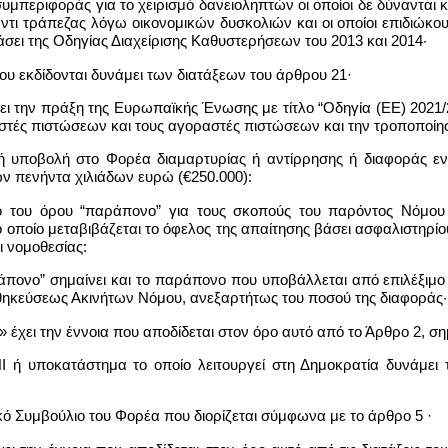
συμπεριφοράς για το χειρισμό δανειοληπτών οι οποίοι δε δύνανται
ντι τράπεζας λόγω οικονομικών δυσκολιών και οι οποίοι επιδιώκο
σει της Οδηγίας Διαχείρισης Καθυστερήσεων του 2013 και 2014·
που εκδίδονται δυνάμει των διατάξεων του άρθρου 21·
ει την πράξη της Ευρωπαϊκής Ένωσης με τίτλο “Οδηγία (ΕΕ) 2021/
ριστές πιστώσεων και τους αγοραστές πιστώσεων και την τροποποίη
 υποβολή στο Φορέα διαμαρτυρίας ή αντίρρησης ή διαφοράς εναν
ων πενήντα χιλιάδων ευρώ (€250.000):
μό του όρου “παράπονο” για τους σκοπούς του παρόντος Νόμου 
 οποίο μεταβιβάζεται το όφελος της απαίτησης βάσει ασφαλιστηρί
 νομοθεσίας:
ράπονο” σημαίνει και το παράπονο που υποβάλλεται από επιλέξιμο
θηκεύσεως Ακινήτων Νόμου, ανεξαρτήτως του ποσού της διαφοράς·
χει την έννοια που αποδίδεται στον όρο αυτό από το Άρθρο 2, σημ
ΠΙ ή υποκατάστημα το οποίο λειτουργεί στη Δημοκρατία δυνάμε
ικό Συμβούλιο του Φορέα που διορίζεται σύμφωνα με το άρθρο 5 ·