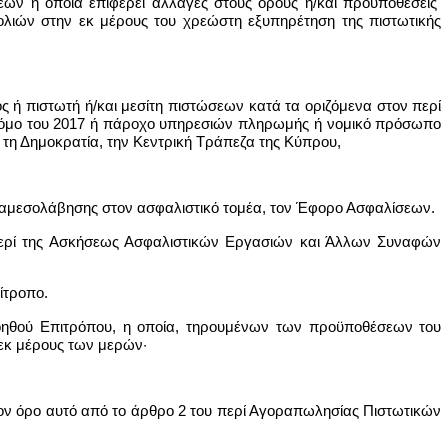
εων η οποία επιφέρει αλλαγές στους όρους ή/και προϋποθέσεις
ολιών στην εκ μέρους του χρεώστη εξυπηρέτηση της πιστωτικής
 ή πιστωτή ή/και μεσίτη πιστώσεων κατά τα οριζόμενα στον περί
 Νόμο του 2017 ή πάροχο υπηρεσιών πληρωμής ή νομικό πρόσωπο
τη Δημοκρατία, την Κεντρική Τράπεζα της Κύπρου,
 διαμεσολάβησης στον ασφαλιστικό τομέα, τον Έφορο Ασφαλίσεων.
υ περί της Ασκήσεως Ασφαλιστικών Εργασιών και Άλλων Συναφών
ίτροπο.
Βοηθού Επιτρόπου, η οποία, τηρουμένων των προϋποθέσεων του
εκ μέρους των μερών·
 στον όρο αυτό από το άρθρο 2 του περί Αγοραπωλησίας Πιστωτικών