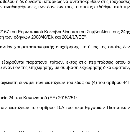
 καθόλου ή δε δύνανται επαρκώς να ανταποκριθούν στις τρέχουσες
υν αναδιαρθρώσεις των δανείων τους, ο οποίος εκδόθηκε από την
2167 του Ευρωπαϊκού Κοινοβουλίου και του Συμβουλίου τους 24ης
ση των οδηγιών 2008/48/ΕΚ και 2014/17/ΕΕ”∙
τίον χρηματοοικονομικής επιχείρησης, το ύψος της οποίας δεν
εξαιρούνται παράπονα τρίτων, εκτός στις περιπτώσεις όπου ο
ου εναντίον της επιχείρησης, με σύμβαση εκχώρησης δικαιωμάτων,
 οφειλέτη δυνάμει των διατάξεων του εδαφίου (4) του άρθρου 44Γ
είο 24, του Κανονισμού (ΕΕ) 2015/751·
ι των διατάξεων του άρθρου 10Α του περί Εργασιών Πιστωτικών