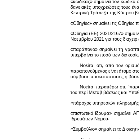
«κώδικας» σημαίνει τον κώδικα 
δανειακές υποχρεώσεις τους ένα
Κεντρική Τράπεζα της Κύπρου βά
«Οδηγίες» σημαίνει τις Οδηγίες 
«Οδηγία (ΕΕ) 2021/2167» σημαίν
Νοεμβρίου 2021 για τους διαχει
«παράπονο» σημαίνει τη γραπτή
υπερβαίνει το ποσό των διακοσί
Νοείται ότι, από τον ορισ
παραπονούμενος είναι άτομο στο
σύμβαση υποκατάστασης ή βάσει
Νοείται περαιτέρω ότι, “πα
του περί Μεταβιβάσεως και Υπο
«πάροχος υπηρεσιών πληρωμής» έ
«πιστωτικό ίδρυμα» σημαίνει Α
Ιδρυμάτων Νόμου·
«Συμβούλιο» σημαίνει το Διοικητ