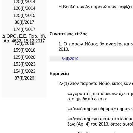
125(Ι)/2014
Η Βουλή των Αντιπροσώπων ψηφίζει
126(Ι)/2014
125(I)/2015
80(I)/2017
174(I)/2017
Συνοπτικός τίτλος
ΔΙΟΡΘ. Ε.Ε. Παρ. Ι(Ι),
Αρ. 4632, 15.12.2017
75(I)/2018
1. Ο παρών Νόμος θα αναφέρεται ως
2010.
159(I)/2018
125(I)/2020
84(I)/2010
153(I)/2023
154(I)/2023
Ερμηνεία
87(I)/2026
2.-(1) Στον παρόντα Νόμο, εκτός εάν 
«αγοραστής πιστώσεων» έχει την
στο ημεδαπό δίκαιο·
«αδειοδοτημένο ίδρυμα» σημαίνει
«αδειοδοτημένο πιστωτικό ίδρυμ
έως (Αρ. 4) του 2013, όπως αυτοί