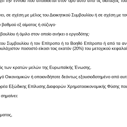
ι την έννοια που αποδίδεται στον όρο αυτό από τις διατάξεις τ
, σε σχέση με μέλος του Διοικητικού Συμβουλίου ή σε σχέση με το
υ βαθμού εξ αίματος ή σύζυγο·
βουλίου ή όμιλο στον οποίο ανήκει ο εργοδότης·
του Συμβουλίου ή τον Επίτροπο ή το Βοηθό Επίτροπο ή από τα α
τουλάχιστον ποσοστό είκοσι τοις εκατόν (20%) του μετοχικού κεφαλ
τός των κρατών μελών της Ευρωπαϊκής Ένωσης.
ό Οικονομικών ή οποιονδήποτε δεόντως εξουσιοδοτημένο από αυτό
ορέα Εξώδικης Επίλυσης Διαφορών Χρηματοοικονομικής Φύσης που 
σημαίνει:
ήματος,