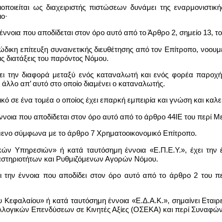
ποιείται ως διαχειριστής πιστώσεων δυνάμει της εναρμονιστικ
ιο·
έννοια που αποδίδεται στον όρο αυτό από το Άρθρο 2, σημείο 13, τ
ώδικη επίτευξη συναινετικής διευθέτησης από τον Επίτροπο, νοουμ
ς διατάξεις του παρόντος Νόμου.
ει την διαφορά μεταξύ ενός καταναλωτή και ενός φορέα παροχ
άλλο απ’ αυτό στο οποίο διαμένει ο καταναλωτής.
κό σε ένα τομέα ο οποίος έχει επαρκή εμπειρία και γνώση και καλεί
ν έννοια που αποδίδεται στον όρο αυτό από το άρθρο 44ΙΕ του περ
όμενο σύμφωνα με το άρθρο 7 Χρηματοοικονομικό Επίτροπο.
ών Υπηρεσιών» ή κατά ταυτόσημη έννοια «Ε.Π.Ε.Υ.», έχει την 
στηριοτήτων και Ρυθμιζόμενων Αγορών Νόμου.
ει την έννοια που αποδίδει στον όρο αυτό από το άρθρο 2 του
υ Κεφαλαίου» ή κατά ταυτόσημη έννοια «Ε.Δ.Α.Κ.», σημαίνει Εταιρ
λογικών Επενδύσεων σε Κινητές Αξίες (ΟΣΕΚΑ) και περί Συναφώ