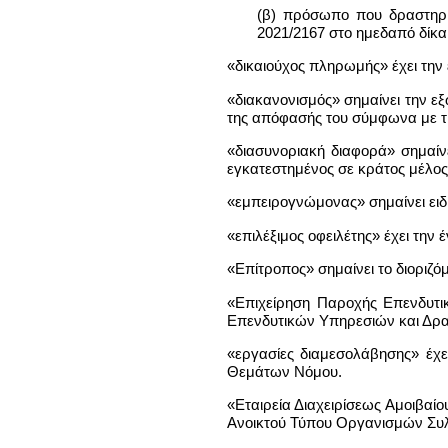
(β) πρόσωπο που δραστηριο
2021/2167 στο ημεδαπό δίκα
«δικαιούχος πληρωμής» έχει την 
«διακανονισμός» σημαίνει την εξ
της απόφασής του σύμφωνα με τι
«διασυνοριακή διαφορά» σημαίν
εγκατεστημένος σε κράτος μέλος 
«εμπειρογνώμονας» σημαίνει ειδι
«επιλέξιμος οφειλέτης» έχει τη
«Επίτροπος» σημαίνει το διοριζ
«Επιχείρηση Παροχής Επενδυτικ
Επενδυτικών Υπηρεσιών και Δρα
«εργασίες διαμεσολάβησης» έχ
Θεμάτων Νόμου.
«Εταιρεία Διαχειρίσεως Αμοιβαίο
Ανοικτού Τύπου Οργανισμών Συλ