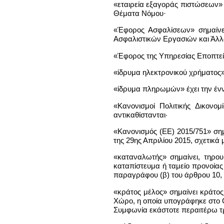
«εταιρεία εξαγοράς πιστώσεων» 
Θέματα Νόμου·
«Έφορος Ασφαλίσεων» σημαίνε
Ασφαλιστικών Εργασιών και Ά
«Έφορος της Υπηρεσίας Εποπτεία
«ίδρυμα ηλεκτρονικού χρήματος»
«ίδρυμα πληρωμών» έχει την έν
«Κανονισμοί Πολιτικής Δικονομ
αντικαθίστανται·
«Κανονισμός (ΕΕ) 2015/751» ση
της 29ης Απριλίου 2015, σχετικά
«καταναλωτής» σημαίνει, τηρ
καταπίστευμα ή ταμείο προνοίας
παραγράφου (β) του άρθρου 10, 
«κράτος μέλος» σημαίνει κράτο
Χώρο, η οποία υπογράφηκε στο Ο
Συμφωνία εκάστοτε περαιτέρω τρ