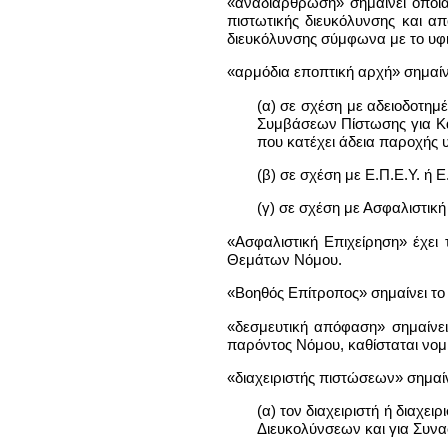
«αναδιάρθρωση» σημαίνει οποια
πιστωτικής διευκόλυνσης και α
διευκόλυνσης σύμφωνα με το υ
«αρμόδια εποπτική αρχή» σημαίν
(α) σε σχέση με αδειοδοτημ
Συμβάσεων Πίστωσης για Κα
που κατέχει άδεια παροχής
(β) σε σχέση με Ε.Π.Ε.Υ. ή 
(γ) σε σχέση με Ασφαλιστικ
«Ασφαλιστική Επιχείρηση» έχει
Θεμάτων Νόμου.
«Βοηθός Επίτροπος» σημαίνει το
«δεσμευτική απόφαση» σημαίνε
παρόντος Νόμου, καθίσταται νο
«διαχειριστής πιστώσεων» σημαίν
(α) τον διαχειριστή ή διαχ
Διευκολύνσεων και για Συνα