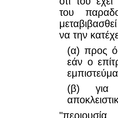
ότι του έχει
του παραδ
μεταβιβασθε
να την κατέχε
(α) προς ό
εάν ο επίτ
εμπιστεύματ
(β) για 
αποκλειστι
"περιουσία