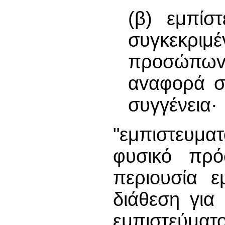
(β) εμπίσ
συγκεκρι
πρoσώπωv 
αvαφoρά σ
συγγένεια·
"εμπιστευμα
φυσικό πρό
περιουσία ε
διάθεση για
εμπιστεύματο