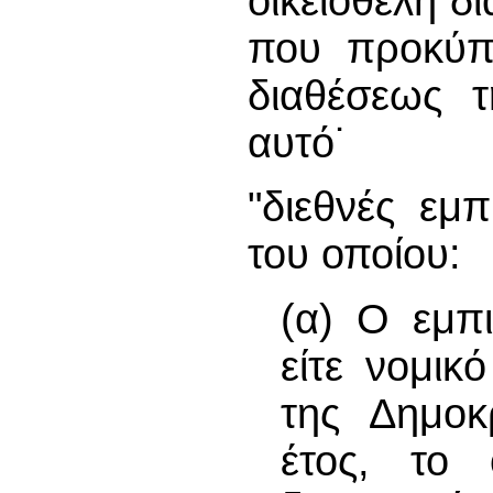
οικειοθελή 
που προκύπτ
διαθέσεως 
αυτό˙
"διεθνές εμπ
του οποίου:
(α) Ο εμπι
είτε νομικ
της Δημοκ
έτος, το 