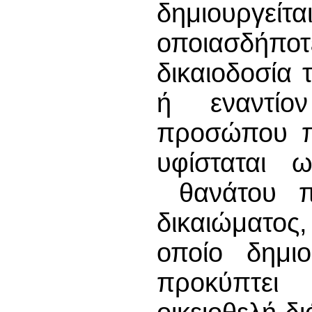
δημιουργεί
οποιασδήποτ
δικαιοδοσία 
ή εναντίον
προσώπου πο
υφίσταται 
θανάτου πρ
δικαιώματος
οποίο δημι
προκύπτε