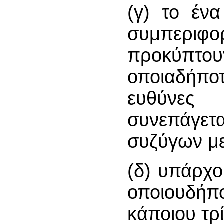
(γ) το έν
συμπεριφο
προκύπτουν
οποιαδήπο
ευθύνες
συνεπάγετα
συζύγων με
(δ) υπάρχο
οποιουδήπ
κάποιου τρ