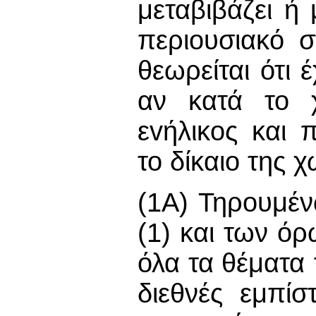
μεταβιβάζει ή
περιουσιακό σ
θεωρείται ότι 
αν κατά το χ
εvήλικoς και 
το δίκαιο της χ
(1Α) Τηρουμέν
(1) και των ό
όλα τα θέματα
διεθνές εμπί