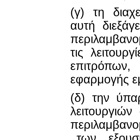
(γ) τη διαχ
αυτή διεξάγ
περιλαμβανο
τις λειτουρ
επιτρόπων,
εφαρμογής ε
(δ) την ύπα
λειτουργιών
περιλαμβα
των εξουσι