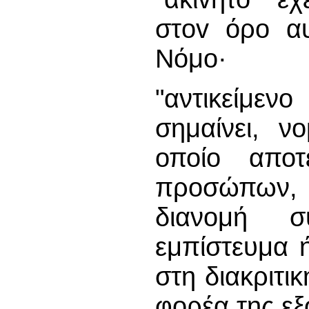
στov όρο α
Νόμο·
"αντικείμεν
σημαίνει, ν
οποίο αποτ
προσώπων, 
διανομή 
εμπίστευμα ή
στη διακριτι
φορέα της εξ