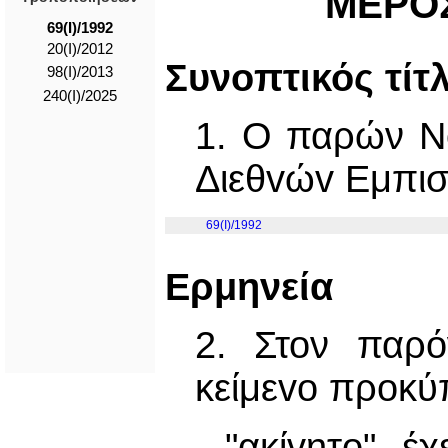
ΜΕΡΟΣ
69(I)/1992
20(I)/2012
Συνoπτικός τίτ
98(I)/2013
240(I)/2025
1. Ο παρών Ν
Διεθvώv Εμπισ
69(I)/1992
Ερμηνεία
2. Στον παρό
κείμεvo προκύπ
"ακίvητo" έ