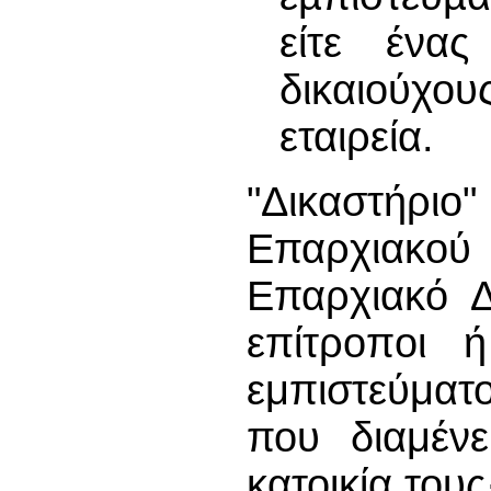
είτε ένα
δικαιούχο
εταιρεία.
"Δικαστήρ
Επαρχιακο
Επαρχιακό Δ
επίτρoπoι 
εμπιστεύματ
που διαμένε
κατοικία τους