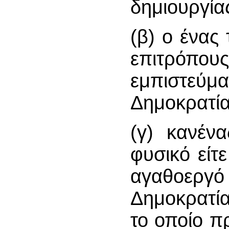
δημιουργία
(β) ο ένας
επιτρόπου
εμπιστεύ
Δημοκρατία
(γ) κανένα
φυσικό είτ
αγαθοεργό 
Δημοκρατία
το οποίο π