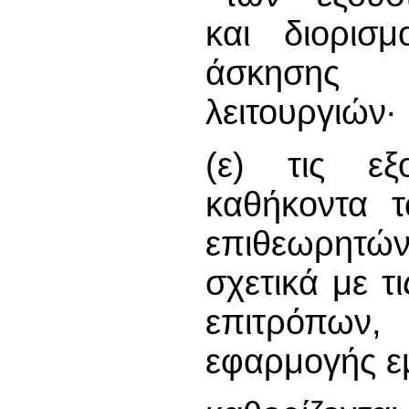
και διορισ
άσκησης 
λειτουργιών∙
(ε) τις εξ
καθήκοντα 
επιθεωρητών
σχετικά με τ
επιτρόπων,
εφαρμογής ε