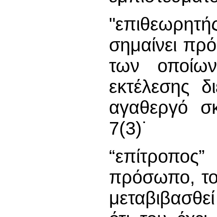
"επιθεωρητή
σημαίνει πρ
των οποίω
εκτέλεσης δ
αγαθεργό σ
7(3)˙
“επίτροπος
πρόσωπο, το 
μεταβιβασθεί