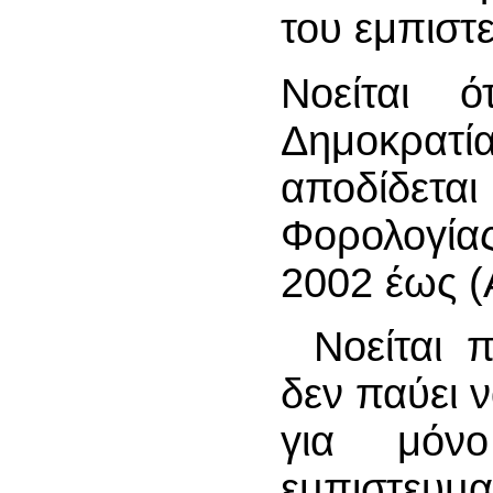
του εμπιστ
Νοείται 
Δημοκρατ
αποδίδεται
Φορολογίας
2002 έως (
Νοείται 
δεν παύει 
για μόν
εµπιστευµ