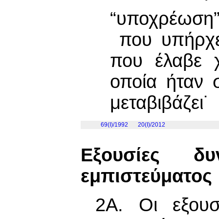
“υποχρέωση”
που υπήρχε 
που έλαβε χ
οποία ήταν
μεταβιβάζει˙
69(I)/1992
20(I)/2012
Εξουσίες δ
εμπιστεύματος
2Α. Οι εξουσ