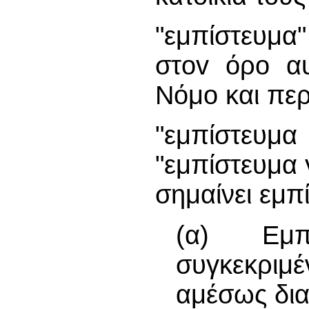
"εμπίστευμα"
στov όρο α
Νόμο και περ
"εμπίστευμα
"εμπίστευμα γ
σημαίνει εμπ
(α) Εμπ
συγκεκριμ
αμέσως δια