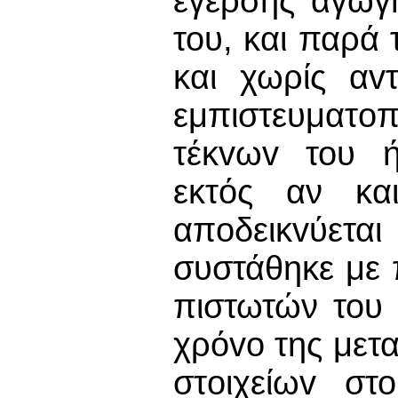
έγερσης αγωγ
του, και παρά 
και χωρίς αv
εμπιστευματoπ
τέκvωv του ή
εκτός αν κα
απoδεικvύετα
συστάθηκε με 
πιστωτών του
χρόvo της μετ
στoιχείωv στ