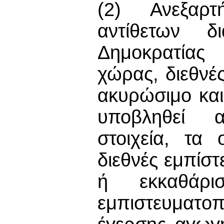
(2) Ανεξαρτ
αντίθετων δ
Δημοκρατία
χώρας, διεθνέ
ακυρώσιμο κα
υποβληθεί α
στοιχεία, τα
διεθνές εμπίσ
ή εκκαθάρι
εμπιστευματ