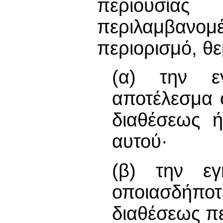
περιουσίας
περιλαμβανο
περιορισμό, θ
(α) την ε
αποτέλεσμα 
διαθέσεως ή
αυτού·
(β) την εγ
οποιασδήπ
διαθέσεως πε