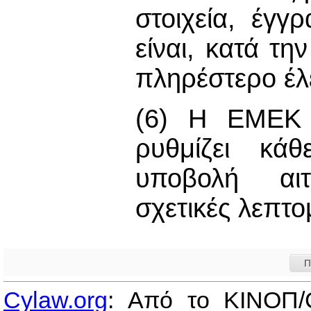
στοιχεία, έγ
είναι, κατά τη
πληρέστερο έλε
(6) Η ΕΜΕΚ δ
ρυθμίζει κά
υποβολή αιτή
σχετικές λεπτο
Π
Cylaw.org
: Από το ΚΙΝOΠ/