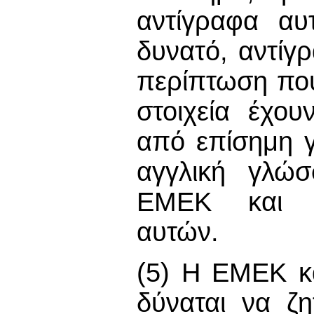
αντίγραφα αυ
δυνατό, αντί
περίπτωση που
στοιχεία έχο
από επίσημη 
αγγλική γλώσ
ΕΜΕΚ και πι
αυτών.
(5) Η ΕΜΕΚ κα
δύναται να ζη