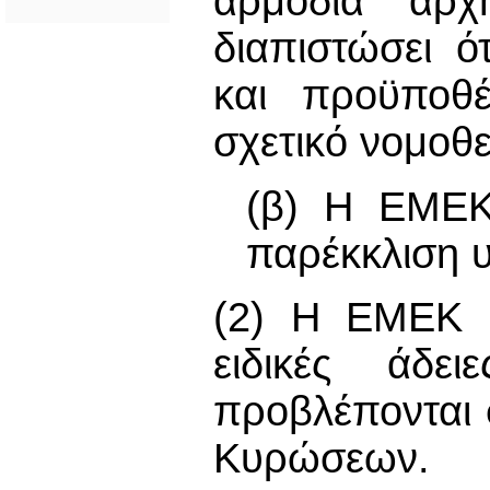
αρμόδια αρχ
διαπιστώσει ό
και προϋποθέ
σχετικό νομοθ
(β) Η ΕΜΕΚ 
παρέκκλιση 
(2) Η ΕΜΕΚ δ
ειδικές άδ
προβλέπονται 
Κυρώσεων.