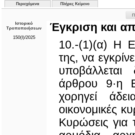
Περιεχόμενα
Πλήρες Κείμενο
Π
Ιστορικό
Έγκριση και α
Τροποποιήσεων
150(I)/2025
10.-(1)(α) Η 
της, να εγκρίν
υποβάλλεται 
άρθρου 9·η Ε
χορηγεί άδε
οικονομικές κ
Κυρώσεις για 