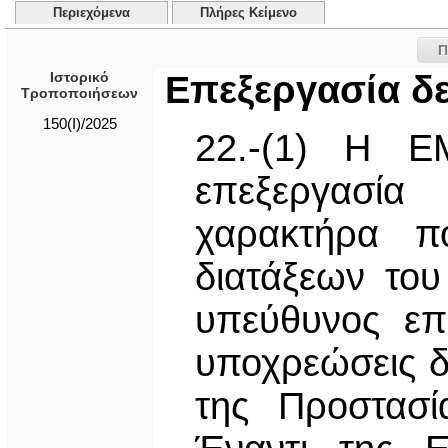
Περιεχόμενα
Πλήρες Κείμενο
Π
Ιστορικό
Επεξεργασία δ
Τροποποιήσεων
150(I)/2025
22.-(1) Η Ε
επεξεργασί
χαρακτήρα πο
διατάξεων το
υπεύθυνος επε
υποχρεώσεις δ
της Προστασ