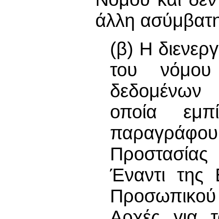
άλλη ασύμβατη
(β) Η διενερ
του νόμου
δεδομένων
οποία εμπ
παραγράφου 
Προστασία
Έναντι της 
Προσωπικο
Αρχές για 