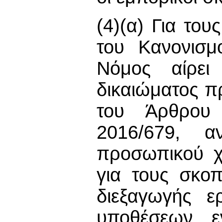
(4)(α) Για το
του Κανονισμ
Νόμος αίρε
δικαιώματος π
του Άρθρου
2016/679, α
προσωπικού χ
για τους σκοπ
διεξαγωγής ε
υποθέσεων ε