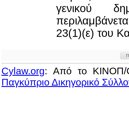
γενικού δη
περιλαμβάνετα
23(1)(ε) του Κ
Π
Cylaw.org
: Από το ΚΙΝOΠ/
Παγκύπριο Δικηγορικό Σύλλο