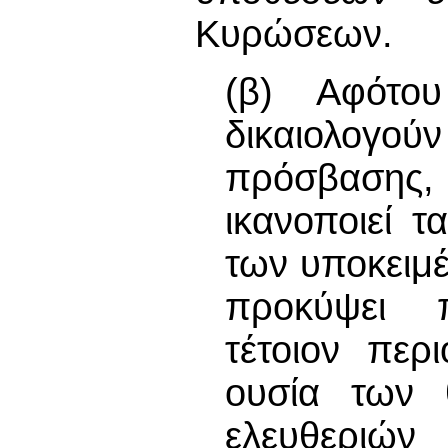
Κυρώσεων.
(β) Αφότο
δικαιολογού
πρόσβασης,
ικανοποιεί 
των υποκειμ
προκύψει π
τέτοιον περ
ουσία των 
ελευθερι