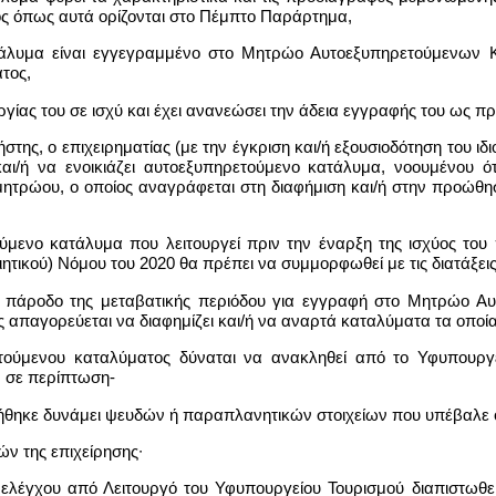
ος όπως αυτά ορίζονται στο Πέμπτο Παράρτημα,
τάλυμα είναι εγγεγραμμένο στο Μητρώο Αυτοεξυπηρετούμενων Κ
τος,
ουργίας του σε ισχύ και έχει ανανεώσει την άδεια εγγραφής του ως
χρήστης, ο επιχειρηματίας (με την έγκριση και/ή εξουσιοδότηση του 
 και/ή να ενοικιάζει αυτοεξυπηρετούμενο κατάλυμα, νοουμένου
μητρώου, ο οποίος αναγράφεται στη διαφήμιση και/ή στην προώθη
ούμενο κατάλυμα που λειτουργεί πριν την έναρξη της ισχύος του 
ικού) Νόμου του 2020 θα πρέπει να συμμορφωθεί με τις διατάξεις
ην πάροδο της μεταβατικής περιόδου για εγγραφή στο Μητρώο Α
 απαγορεύεται να διαφημίζει και/ή να αναρτά καταλύματα τα οποί
ετούμενου καταλύματος δύναται να ανακληθεί από το Υφυπουρ
 σε περίπτωση-
ήθηκε δυνάμει ψευδών ή παραπλανητικών στοιχείων που υπέβαλε ο
ών της επιχείρησης∙
 ελέγχου από Λειτουργό του Υφυπουργείου Τουρισμού διαπιστωθεί