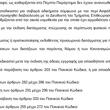
ραφα, ως καθορίζονται στο Πέμπτο Παράρτημα δεν έχουν ανανεωθε
 καταδικαστεί για σοβαρά αδικήματα σύμφωνα με τον περί Ασφά
 προηγηθεί διαβούλευση με το Διευθυντή του Τμήματος Επιθεώρη
θμίζονται από την οικεία νομοθεσία για την οποία έχει αρμοδιότητα
 ή με την έκδοση διατάγματος πτώχευσης σε περίπτωση φυσικού 
ματος ή οριστικοποίησης εκδοθέντος προσωρινού διατάγματος για
άσεων των διατάξεων του παρόντος Νόμου ή των Κανονισμών 
αταδικαστεί μετά την έκδοση της άδειας εγγραφής για οποιοδήποτε α
ατά παράβαση του άρθρου 203 του Ποινικού Κώδικα, ή για οποι
 των άρθρων 282 μέχρι 286 του Ποινικού Κώδικα·
ση των άρθρων 291 μέχρι 296 του Ποινικού Κώδικα·
ράβαση του άρθρου 333 του Ποινικού Κώδικα·
ων άρθρων 255 μέχρι 272 του Ποινικού Κώδικα·