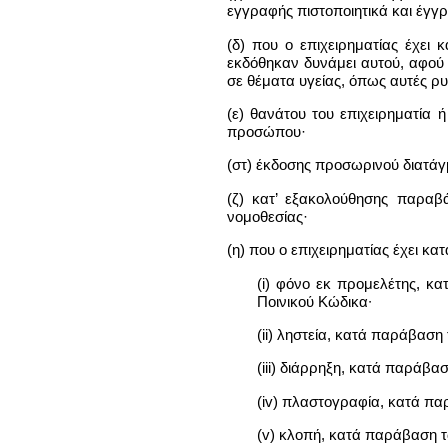
εγγραφής πιστοποιητικά και έγγ
(δ) που ο επιχειρηματίας έχει
εκδόθηκαν δυνάμει αυτού, αφού
σε θέματα υγείας, όπως αυτές ρυ
(ε) θανάτου του επιχειρηματία
προσώπου·
(στ) έκδοσης προσωρινού διατάγ
(ζ) κατ’ εξακολούθησης παραβ
νομοθεσίας·
(η) που ο επιχειρηματίας έχει κ
(i) φόνο εκ προμελέτης, κ
Ποινικού Κώδικα∙
(ii) ληστεία, κατά παράβαση
(iii) διάρρηξη, κατά παράβα
(iv) πλαστογραφία, κατά πα
(v) κλοπή, κατά παράβαση τ