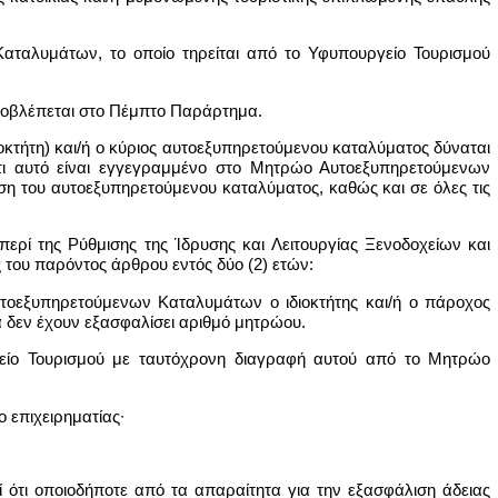
αταλυμάτων, το οποίο τηρείται από το Υφυπουργείο Τουρισμού
 προβλέπεται στο Πέμπτο Παράρτημα.
ιδιοκτήτη) και/ή ο κύριος αυτοεξυπηρετούμενου καταλύματος δύναται
 ότι αυτό είναι εγγεγραμμένο στο Μητρώο Αυτοεξυπηρετούμενων
ση του αυτοεξυπηρετούμενου καταλύματος, καθώς και σε όλες τις
περί της Ρύθμισης της Ίδρυσης και Λειτουργίας Ξενοδοχείων και
 του παρόντος άρθρου εντός δύο (2) ετών:
υτοεξυπηρετούμενων Καταλυμάτων ο ιδιοκτήτης και/ή ο πάροχος
α δεν έχουν εξασφαλίσει αριθμό μητρώου.
γείο Τουρισμού με ταυτόχρονη διαγραφή αυτού από το Μητρώο
 επιχειρηματίας∙
 ότι οποιοδήποτε από τα απαραίτητα για την εξασφάλιση άδειας