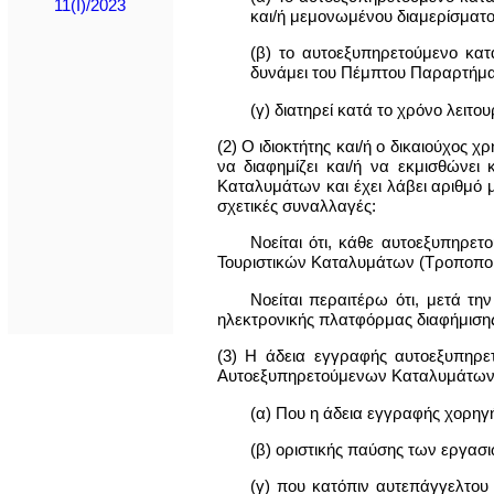
11(I)/2023
και/ή μεμονωμένου διαμερίσματ
(β) το αυτοεξυπηρετούμενο κα
δυνάμει του Πέμπτου Παραρτήμα
(γ) διατηρεί κατά το χρόνο λειτ
(2) Ο ιδιοκτήτης και/ή ο δικαιούχος 
να διαφημίζει και/ή να εκμισθώνει
Καταλυμάτων και έχει λάβει αριθμό 
σχετικές συναλλαγές:
Νοείται ότι, κάθε αυτοεξυπηρετ
Τουριστικών Καταλυμάτων (Τροποποιητ
Νοείται περαιτέρω ότι, μετά τ
ηλεκτρονικής πλατφόρμας διαφήμισης
(3) H άδεια εγγραφής αυτοεξυπηρ
Αυτοεξυπηρετούμενων Καταλυμάτων
(α) Που η άδεια εγγραφής χορηγ
(β) οριστικής παύσης των εργασι
(γ) που κατόπιν αυτεπάγγελτου