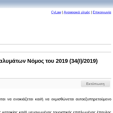
CyLaw
|
Αναφορικά μ'εμάς
|
Επικοινωνία
αλυμάτων Νόμος του 2019 (34(I)/2019)
Εκτύπωση
αι να ενοικιάζεται και/ή να εκμισθώνεται αυτοεξυπηρετούμενο
 κατοικίας και/ή μεμονωμένης τουριστικής επιπλωμένης έπαυλης