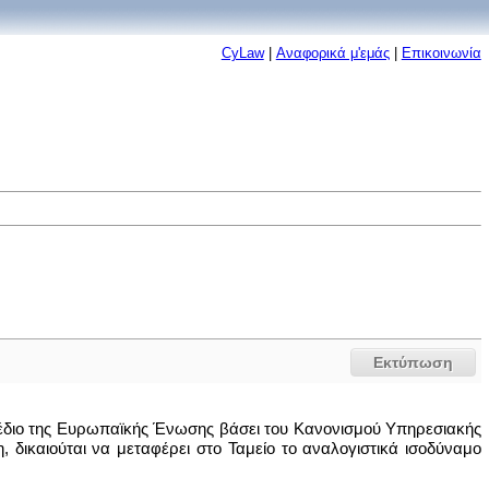
CyLaw
|
Αναφορικά μ'εμάς
|
Επικοινωνία
Εκτύπωση
σχέδιο της Ευρωπαϊκής Ένωσης βάσει του Κανονισμού Υπηρεσιακής
καιούται να μεταφέρει στο Ταμείο το αναλογιστικά ισοδύναμο