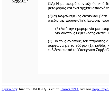
52(I)/2017
(1Α) Η μεταφορά συνταξιοδοτικού δι
μεταφοράς και έχει αρχίσει απασχόλ
(2)(α) Ασφαλισμένος δικαιούται βάσ
σχέδιο της Ευρωπαϊκής Ένωσης ποσό
(β) Από την ημερομηνία μεταφορ
για σκοπούς θεμελίωσης δικαιώ
(3) Για τους σκοπούς του παρόντος
σύμφωνα με το εδάφιο (1), καθώς κ
εκδίδονται από το Υπουργικό Συμβούλ
Cylaw.org
: Από το ΚΙΝOΠ/CyLii και τη
ConvertPLC
για τον
Παγκύπριο 