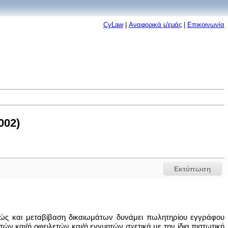
CyLaw
|
Αναφορικά μ'εμάς
|
Επικοινωνία
002)
Εκτύπωση
αθώς και μεταβίβαση δικαιωμάτων δυνάμει πωλητηρίου εγγράφου
ν και/ή οφειλετών και/ή εγγυητών σχετικά με την ίδια πιστωτική