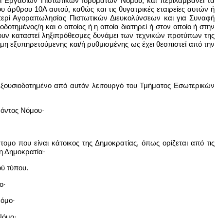
ερί Εργασιών Πιστωτικών Ιδρυμάτων Νόμου, και περιλαμβάνει τα
υ άρθρου 10Α αυτού, καθώς και τις θυγατρικές εταιρείες αυτών ή
 περί Αγοραπωλησίας Πιστωτικών Διευκολύνσεων και για Συναφή
οδοτημένος/η και ο οποίος ή η οποία διατηρεί ή στον οποίο ή στην
χουν καταστεί ληξιπρόθεσμες δυνάμει των τεχνικών προτύπων της
μη εξυπηρετούμενης και/ή ρυθμισμένης ως έχει θεσπιστεί από την
εξουσιοδοτημένο από αυτόν λειτουργό του Τμήματος Εσωτερικών
ρόντος Νόμου·
ομο που είναι κάτοικος της Δημοκρατίας, όπως ορίζεται από τις
τη Δημοκρατία·
ού τύπου.
ο·
Νόμο·
Νόμο·