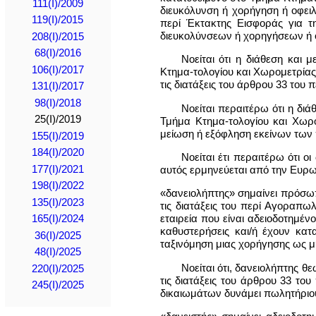
111(I)/2009
διευκόλυνση ή χορήγηση ή οφειλ
119(I)/2015
περί Έκτακτης Εισφοράς για τ
διευκολύνσεων ή χορηγήσεων ή ο
208(Ι)/2015
68(Ι)/2016
Νοείται ότι η διάθεση και
106(I)/2017
Κτημα-τολογίου και Χωρομετρίας
τις διατάξεις του άρθρου 33 του
131(I)/2017
98(I)/2018
Νοείται περαιτέρω ότι η δι
25(I)/2019
Τμήμα Κτημα-τολογίου και Χωρ
μείωση ή εξόφληση εκείνων των 
155(I)/2019
184(I)/2020
Νοείται έτι περαιτέρω ότι 
177(I)/2021
αυτός ερμηνεύεται από την Ευρ
198(I)/2022
«δανειολήπτης» σημαίνει πρόσω
135(I)/2023
τις διατάξεις του περί Αγοραπ
εταιρεία που είναι αδειοδοτημέν
165(I)/2024
καθυστερήσεις και/ή έχουν κα
36(I)/2025
ταξινόμηση μιας χορήγησης ως μ
48(I)/2025
Νοείται ότι, δανειολήπτης
220(I)/2025
τις διατάξεις του άρθρου 33 το
245(I)/2025
δικαιωμάτων δυνάμει πωλητήριου