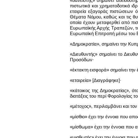
«δανειστής» σημαίνει αδειοδοτ
πιστωτικά και χρηματοδοτικά ιδ
εταιρεία εξαγοράς πιστώσεων ό
Θέματα Νόμου, καθώς και τις θυγ
οποία έχουν μεταφερθεί από πισ
Ευρωπαϊκής Αρχής Τραπεζών, τα 
Ευρωπαϊκή Επιτροπή μέσω του Ε
«Δημοκρατία», σημαίνει την Κυπ
«Διευθυντής» σημαίνει το Διευ
Προσόδων·
«έκτακτη εισφορά» σημαίνει την
«εταιρεία» [Διαγράφηκε]·
«κάτοικος της Δημοκρατίας», ότ
διατάξεις του περί Φορολογίας το
«μέτοχος», περιλαμβάνει και τον
«μίσθιο» έχει την έννοια που απ
«μίσθωμα» έχει την έννοια που 
«μισθωτής» έχει την έννοια που