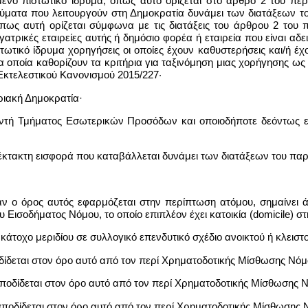
ημένο πιστωτικό ίδρυμα, όπως αυτό ορίζεται στο άρθρο 2 του π
ρύματα που λειτουργούν στη Δημοκρατία δυνάμει των διατάξεων το
πως αυτή ορίζεται σύμφωνα με τις διατάξεις του άρθρου 2 του
ατρικές εταιρείες αυτής ή δημόσιο φορέα ή εταιρεία που είναι αδει
τωτικό ίδρυμα χορηγήσεις οι οποίες έχουν καθυστερήσεις και/ή έ
οποία καθορίζουν τα κριτήρια για ταξινόμηση μιας χορήγησης ως 
κτελεστικού Κανονισμού 2015/227·
ριακή Δημοκρατία·
θυντή Τμήματος Εσωτερικών Προσόδων και οποιοδήποτε δεόντως 
 έκτακτη εισφορά που καταβάλλεται δυνάμει των διατάξεων του πα
αν ο όρος αυτός εφαρμόζεται στην περίπτωση ατόμου, σημαίνει άτ
υ Εισοδήματος Νόμου, το οποίο επιπλέον έχει κατοικία (domicile) σ
 κάτοχο μεριδίου σε συλλογικό επενδυτικό σχέδιο ανοικτού ή κλειστ
οδίδεται στον όρο αυτό από τον περί Χρηματοδοτικής Μίσθωσης Νόμ
αποδίδεται στον όρο αυτό από τον περί Χρηματοδοτικής Μίσθωσης 
 αποδίδεται στον όρο αυτό από τον περί Χρηματοδοτικής Μίσθωσης 