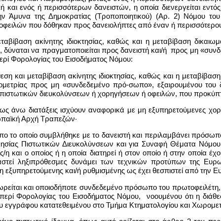
ή και ενός ή περισσότερων δανειστών, η οποία διενεργείται εντό
ην Άμυνα της Δημοκρατίας (Τροποποιητικού) (Αρ. 2) Νόμου το
φειλών που δόθηκαν προς δανειολήπτες από έναν ή περισσότερου
 μεταβίβαση ακίνητης ιδιοκτησίας, καθώς και η μεταβίβαση δικα
, δύναται να πραγματοποιείται προς δανειστή και/ή προς μη «συ
 περί Φορολογίας του Εισοδήματος Νόμου:
άθεση και μεταβίβαση ακίνητης ιδιοκτησίας, καθώς και η μεταβίβ
ομετρίας προς μη «συνδεδεμένο πρό-σωπο», εξαιρουμένου του δ
πιστωτικών διευκολύνσεων ή χορηγήσεων ή οφειλών, που προκύπτο
οι ως άνω διατάξεις ισχύουν αναφορικά με μη εξυπηρετούμενες χο
ωπαϊκή Αρχή Τραπεζών·
πο το οποίο συμβλήθηκε με το δανειστή και περιλαμβάνει πρόσωπ
ωλησίας Πιστωτικών Διευκολύνσεων και για Συναφή Θέματα Νόμου
ος/η και ο οποίος ή η οποία διατηρεί ή στον οποίο ή στην οποία έ
ταστεί ληξιπρόθεσμες δυνάμει των τεχνικών προτύπων της Ευρ
η εξυπηρετούμενης και/ή ρυθμισμένης ως έχει θεσπιστεί από την 
 θεωρείται και οποιοδήποτε συνδεδεμένο πρόσωπο του πρωτοφειλέ
υ περί Φορολογίας του Εισοδήματος Νόμου, νοουμένου ότι η διάθε
 εγγράφου κατατεθειμένου στο Τμήμα Κτηματολογίου και Χωρομετρ