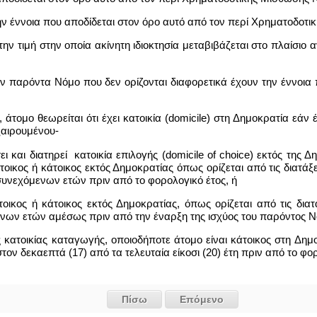
ην έννοια που αποδίδεται στον όρο αυτό από τον περί Χρηματοδοτ
ην τιμή στην οποία ακίνητη ιδιοκτησία μεταβιβάζεται στο πλαίσιο
ον παρόντα Νόμο που δεν ορίζονται διαφορετικά έχουν την έννοια
άτομο θεωρείται ότι έχει κατοικία (domicile) στη Δημοκρατία εάν 
ξαιρουμένου-
ει και διατηρεί κατοικία επιλογής (domicile of choice) εκτός της 
οικος ή κάτοικος εκτός Δημοκρατίας όπως ορίζεται από τις διατάξ
 συνεχόμενων ετών πριν από το φορολογικό έτος, ή
άτοικος ή κάτοικος εκτός Δημοκρατίας, όπως ορίζεται από τις δι
μενων ετών αμέσως πριν από την έναρξη της ισχύος του παρόντος Ν
ς κατοικίας καταγωγής, οποιοδήποτε άτομο είναι κάτοικος στη Δημο
ον δεκαεπτά (17) από τα τελευταία είκοσι (20) έτη πριν από το φορ
Πίσω
Επόμενο