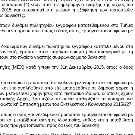
ς τεσσάρων (4) ετών από την ημερομηνία έναρξης της ισχύος του
υ 2015 και αποσκοπεί στη μείωση ή εξόφληση των πιστωτικών
ς δανειστές:
ιωμάτων δυνάμει πωλητηρίου εγγράφου κατατεθειμένου στο Τμήμα
νδεδεμένο πρόσωπο», όπως ο όρος αυτός ερμηνεύεται σύμφωνα με
αση δικαιωμάτων δυνάμει πωλητηρίου εγγράφου κατατεθειμένου στο
ανειστή, εμπίπτει στον παρόντα ορισμό μόνο αναφορικά με τη
υν στο πλαίσιο γραπτής συμφωνίας με το δανειστή:
ρηγίες (ΜΕΧ) κατά ή πριν την 31η Δεκεμβρίου 2015, όπως ο όρος
ο του οποίου η πιστωτική διευκόλυνση εξαγοράστηκε σύμφωνα με
 και είτε αναλήφθηκε από είτε μεταφέρθηκε σε δημόσιο φορέα ή
χουν μεταφερθεί χορηγήσεις από πιστωτικό ίδρυμα, οι οποίες έχουν
ωπαϊκής Αρχής Τραπεζών τα οποία καθορίζουν τα κριτήρια για
Ευρωπαϊκή Επιτροπή μέσω του Εκτελεστικού Κανονισμού 2015/227:
τη, όπως ο όρος «συνδεδεμένο πρόσωπο» ερμηνεύεται σύμφωνα με
ση και μεταβίβαση ακίνητης ιδιοκτησίας, καθώς και η μεταβίβαση
ίας πραγματοποιείται προς όφελος του δανειστή·