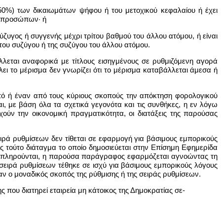
50%) των δικαιωμάτων ψήφου ή του μετοχικού κεφαλαίου ή έχει
ύο προσώπων· ή
ζυγος ή συγγενής μέχρι τρίτου βαθμού του άλλου ατόμου, ή είναι
 του συζύγου ή της συζύγου του άλλου ατόμου.
λλεται αναφορικά με τίτλους εισηγμένους σε ρυθμιζόμενη αγορά
ει το μέρισμα δεν γνωρίζει ότι το μέρισμα καταβάλλεται άμεσα ή
οπό ή έναν από τους κύριους σκοπούς την απόκτηση φορολογικού
, με βάση όλα τα σχετικά γεγονότα και τις συνθήκες, η εν λόγω
ούν την οικονομική πραγματικότητα, οι διατάξεις της παρούσας
ειρά ρυθμίσεων δεν τίθεται σε εφαρμογή για βάσιμους εμπορικούς
ς τούτο διάταγμα το οποίο δημοσιεύεται στην Επίσημη Εφημερίδα
εν πληρούνται, η παρούσα παράγραφος εφαρμόζεται αγνοώντας τη
 σειρά ρυθμίσεων τέθηκε σε ισχύ για βάσιμους εμπορικούς λόγους
ν ο μοναδικός σκοπός της ρύθμισης ή της σειράς ρυθμίσεων.
 που διατηρεί εταιρεία μη κάτοικος της Δημοκρατίας σε-