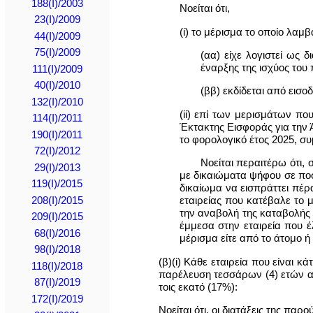
188(I)/2003
Νοείται ότι,
23(I)/2009
(i) το μέρισμα το οποίο λαμ
44(I)/2009
75(I)/2009
(αα) είχε λογιστεί ως
έναρξης της ισχύος του
111(I)/2009
40(I)/2010
(ββ) εκδίδεται από εισ
132(I)/2010
(ii) επί των μερισμάτων πο
114(I)/2011
Έκτακτης Εισφοράς για την 
190(I)/2011
το φορολογικό έτος 2025, σ
72(I)/2012
Νοείται περαιτέρω ότι,
29(I)/2013
με δικαιώματα ψήφου σε ποσο
119(I)/2015
δικαίωμα να εισπράττει πέρ
εταιρείας που κατέβαλε το 
208(Ι)/2015
την αναβολή της καταβολής 
209(I)/2015
έμμεσα στην εταιρεία που έ
68(Ι)/2016
μέρισμα είτε από το άτομο 
98(I)/2018
(β)(i) Κάθε εταιρεία που είναι 
118(I)/2018
παρέλευση τεσσάρων (4) ετών απ
87(I)/2019
τοις εκατό (17%):
172(I)/2019
Νοείται ότι, οι διατάξεις της 