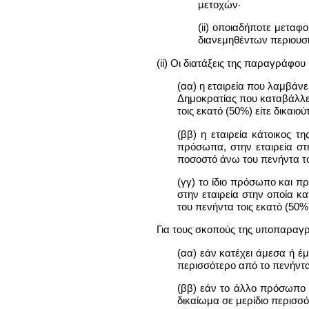
μετοχών·
(ii) οποιαδήποτε μεταφ
διανεμηθέντων περιουσι
(ii) Οι διατάξεις της παραγράφο
(αα) η εταιρεία που λαμβάνε
Δημοκρατίας που καταβάλλει
τοις εκατό (50%) είτε δικαιο
(ββ) η εταιρεία κάτοικος τ
πρόσωπα, στην εταιρεία στ
ποσοστό άνω του πενήντα τοι
(γγ) το ίδιο πρόσωπο και π
στην εταιρεία στην οποία κ
του πενήντα τοις εκατό (50%
Για τους σκοπούς της υποπαραγ
(αα) εάν κατέχει άμεσα ή έ
περισσότερο από το πενήντα
(ββ) εάν το άλλο πρόσωπο 
δικαίωμα σε μερίδιο περισσ