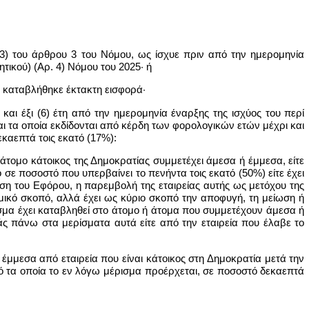
 (3) του άρθρου 3 του Νόμου, ως ίσχυε πριν από την ημερομηνία
τικού) (Αρ. 4) Νόμου του 2025· ή
α καταβλήθηκε έκτακτη εισφορά·
 και έξι (6) έτη από την ημερομηνία έναρξης της ισχύος του περί
αι τα οποία εκδίδονται από κέρδη των φορολογικών ετών μέχρι και
καεπτά τοις εκατό (17%):
 άτομο κάτοικος της Δημοκρατίας συμμετέχει άμεσα ή έμμεσα, είτε
σε ποσοστό που υπερβαίνει το πενήντα τοις εκατό (50%) είτε έχει
ίση του Εφόρου, η παρεμβολή της εταιρείας αυτής ως μετόχου της
ομικό σκοπό, αλλά έχει ως κύριο σκοπό την αποφυγή, τη μείωση ή
ισμα έχει καταβληθεί στο άτομο ή άτομα που συμμετέχουν άμεσα ή
άς πάνω στα μερίσματα αυτά είτε από την εταιρεία που έλαβε το
 έμμεσα από εταιρεία που είναι κάτοικος στη Δημοκρατία μετά την
 τα οποία το εν λόγω μέρισμα προέρχεται, σε ποσοστό δεκαεπτά