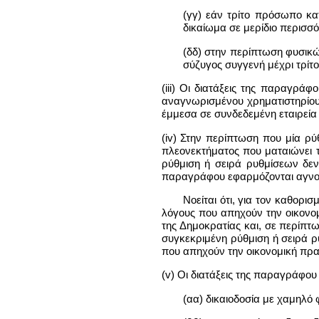
(γγ) εάν τρίτο πρόσωπο κα
δικαίωμα σε μερίδιο περισσ
(δδ) στην περίπτωση φυσικώ
σύζυγος συγγενή μέχρι τρίτο
(iii) Οι διατάξεις της παραγρά
αναγνωρισμένου χρηματιστηρίου α
έμμεσα σε συνδεδεμένη εταιρεία
(iv) Στην περίπτωση που μία ρ
πλεονεκτήματος που ματαιώνει τ
ρύθμιση ή σειρά ρυθμίσεων δεν
παραγράφου εφαρμόζονται αγνοώ
Νοείται ότι, για τον καθορ
λόγους που απηχούν την οικονομ
της Δημοκρατίας και, σε περίπ
συγκεκριμένη ρύθμιση ή σειρά ρυ
που απηχούν την οικονομική πρα
(v) Οι διατάξεις της παραγράφου
(αα) δικαιοδοσία με χαμηλό 