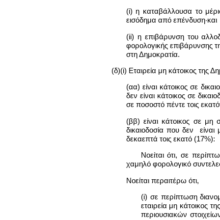
(i) η καταβάλλουσα το μέρ
εισόδημα από επένδυση·και
(ii) η επιβάρυνση του αλλ
φορολογικής επιβάρυνσης της
στη Δημοκρατία.
(δ)(i) Εταιρεία μη κάτοικος της Δ
(αα) είναι κάτοικος σε δικ
δεν είναι κάτοικος σε δικα
σε ποσοστό πέντε τοις εκατό
(ββ) είναι κάτοικος σε μη 
δικαιοδοσία που δεν είναι
δεκαεπτά τοις εκατό (17%):
Νοείται ότι, σε περίπτ
χαμηλό φορολογικό συντελεσ
Νοείται περαιτέρω ότι,
(i) σε περίπτωση διανο
εταιρεία μη κάτοικος τ
περιουσιακών στοιχείω