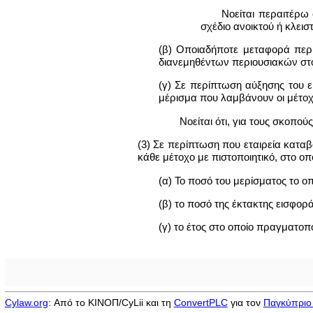
Νοείται περαιτέρω
σχέδιο ανοικτού ή κλεισ
(β) Οποιαδήποτε μεταφορά περι
διανεμηθέντων περιουσιακών στο
(γ) Σε περίπτωση αύξησης του 
μέρισμα που λαμβάνουν οι μέτοχ
Νοείται ότι, για τους σκοπο
(3) Σε περίπτωση που εταιρεία κατα
κάθε μέτοχο με πιστοποιητικό, στο οπ
(α) Το ποσό του μερίσματος το ο
(β) το ποσό της έκτακτης εισφο
(γ) το έτος στο οποίο πραγματοπ
Cylaw.org
: Από το ΚΙΝOΠ/CyLii και τη
ConvertPLC
για τον
Παγκύπριο 