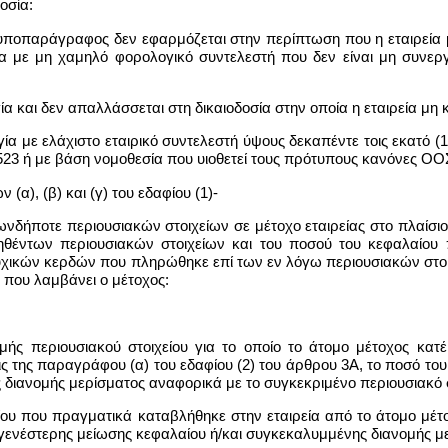
οσία:
 υποπαράγραφος δεν εφαρμόζεται στην περίπτωση που η εταιρεία μ
σία με μη χαμηλό φορολογικό συντελεστή που δεν είναι μη συνερ
γία και δεν απαλλάσσεται στη δικαιοδοσία στην οποία η εταιρεία μη κ
λογία με ελάχιστο εταιρικό συντελεστή ύψους δεκαπέντε τοις εκατ
523 ή με βάση νομοθεσία που υιοθετεί τους πρότυπους κανόνες ΟΟ
(α), (β) και (γ) του εδαφίου (1)-
ωνδήποτε περιουσιακών στοιχείων σε μέτοχο εταιρείας στο πλαίσι
ηθέντων περιουσιακών στοιχείων και του ποσού του κεφαλαίου 
χικών κερδών που πληρώθηκε επί των εν λόγω περιουσιακών στοιχ
που λαμβάνει ο μέτοχος:
ομής περιουσιακού στοιχείου για το οποίο το άτομο μέτοχος κα
ις της παραγράφου (α) του εδαφίου (2) του άρθρου 3Α, το ποσό το
 διανομής μερίσματος αναφορικά με το συγκεκριμένο περιουσιακό σ
αίου που πραγματικά καταβλήθηκε στην εταιρεία από το άτομο μέ
γενέστερης μείωσης κεφαλαίου ή/και συγκεκαλυμμένης διανομής μ