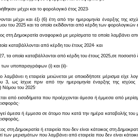
ήθηκαν μέχρι και το φορολογικό έτος 2023·
νται μέχρι και έξι (6) έτη από την ημερομηνία έναρξης της ισ
όμου του 2025 και τα οποία εκδίδονται από κέρδη των φορολογικών
οικος στη Δημοκρατία αναφορικά με μερίσματα τα οποία λαμβάνει από
οποία καταβάλλονται από κέρδη του έτους 2024· και
027, τα οποία καταβάλλονται από κέρδη του έτους 2025,σε ποσοστό 
ς των υποπαραγράφων (i) και (ii)-
ίο λαμβάνει η εταιρεία μειώνεται με οποιοδήποτε μέρισμα είχε λο
ου 3, ως ίσχυε πριν από την ημερομηνία έναρξης της ισχύος
) Νόμου του 2025ˑ
δεται από εισοδήματα που προέρχονται άμεσα ή έμμεσα από μερί
εισφοράς·
γεί άμεσα ή έμμεσα σε άτομο που κατά την ημέρα καταβολής του 
εισφοράς.
οικος στη Δημοκρατία ή εταιρεία που δεν είναι κάτοικος στη Δημοκ
πί των μερισμάτων που λαμβάνει από εταιρεία που δεν είναι κάτοι