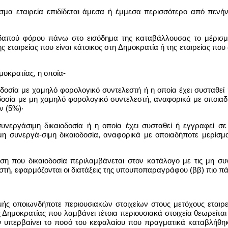
ισμα εταιρεία επιδίδεται άμεσα ή έμμεσα περισσότερο από πενήν
οδαπού φόρου πάνω στο εισόδημα της καταβάλλουσας το μέρισμα 
 εταιρείας που είναι κάτοικος στη Δημοκρατία ή της εταιρείας που
ημοκρατίας, η οποία-
αιοδοσία με χαμηλό φορολογικό συντελεστή ή η οποία έχει συσταθε
ιοδοσία με μη χαμηλό φορολογικό συντελεστή, αναφορικά με οποια
ν (5%)·
συνεργάσιμη δικαιοδοσία ή η οποία έχει συσταθεί ή εγγραφεί σε 
 μη συνεργά-σιμη δικαιοδοσία, αναφορικά με οποιαδήποτε μερίσμ
ωση που δικαιοδοσία περιλαμβάνεται στον κατάλογο με τις μη συν
τή, εφαρμόζονται οι διατάξεις της υπουποπαραγράφου (ββ) πιο π
μής οποιωνδήποτε περιουσιακών στοιχείων στους μετόχους εταιρε
ης Δημοκρατίας που λαμβάνει τέτοια περιουσιακά στοιχεία θεωρείτ
ν υπερβαίνει το ποσό του κεφαλαίου που πραγματικά καταβλήθηκε