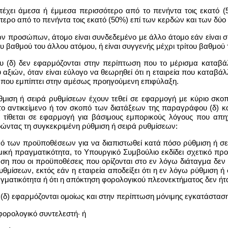
τέχει άμεσα ή έμμεσα περισσότερο από το πενήντα τοις εκατό (
ότερο από το πενήντα τοις εκατό (50%) επί των κερδών και των δ
ν προσώπων, άτομο είναι συνδεδεμένο με άλλο άτομο εάν είναι σύ
υ βαθμού του άλλου ατόμου, ή είναι συγγενής μέχρι τρίτου βαθμού
φου (δ) δεν εφαρμόζονται στην περίπτωση που το μέρισμα καταβά
ξιών, όταν είναι εύλογο να θεωρηθεί ότι η εταιρεία που καταβάλλ
 που εμπίπτει στην αμέσως προηγούμενη επιφύλαξη.
ύθμιση ή σειρά ρυθμίσεων έχουν τεθεί σε εφαρμογή με κύριο σκ
ο αντικείμενο ή τον σκοπό των διατάξεων της παραγράφου (δ) και
 τίθεται σε εφαρμογή για βάσιμους εμπορικούς λόγους που απηχ
ντας τη συγκεκριμένη ρύθμιση ή σειρά ρυθμίσεων:
ισμό των προϋποθέσεων για να διαπιστωθεί κατά πόσο ρύθμιση ή σ
ική πραγματικότητα, το Υπουργικό Συμβούλιο εκδίδει σχετικό προ
τωση που οι προϋποθέσεις που ορίζονται στο εν λόγω διάταγμα δ
θμίσεων, εκτός εάν η εταιρεία αποδείξει ότι η εν λόγω ρύθμιση ή
γματικότητα ή ότι η απόκτηση φορολογικού πλεονεκτήματος δεν ήτα
 (δ) εφαρμόζονται ομοίως και στην περίπτωση μόνιμης εγκατάστασης
φορολογικό συντελεστή· ή