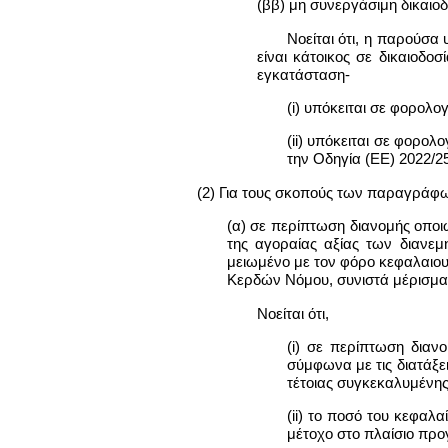
(ββ) μη συνεργάσιμη δικαιοδ
Νοείται ότι, η παρούσα
είναι κάτοικος σε δικαιοδο
εγκατάσταση-
(i) υπόκειται σε φορολο
(ii) υπόκειται σε φορο
την Οδηγία (ΕΕ) 2022/2
(2) Για τους σκοπούς των παραγράφων 
(α) σε περίπτωση διανομής οποι
της αγοραίας αξίας των διανεμ
μειωμένο με τον φόρο κεφαλαιου
Κερδών Νόμου, συνιστά μέρισμα 
Νοείται ότι,
(i) σε περίπτωση διαν
σύμφωνα με τις διατάξε
τέτοιας συγκεκαλυμένης
(ii) το ποσό του κεφαλ
μέτοχο στο πλαίσιο προ