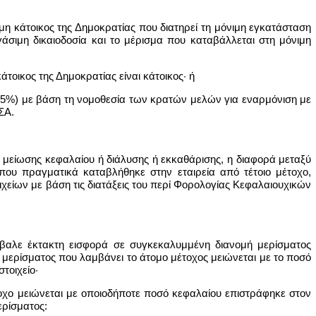
η κάτοικος της Δημοκρατίας που διατηρεί τη μόνιμη εγκατάσταση
γάσιμη δικαιοδοσία και το μέρισμα που καταβάλλεται στη μόνιμη
άτοικος της Δημοκρατίας είναι κάτοικος· ή
ό (15%) με βάση τη νομοθεσία των κρατών μελών για εναρμόνιση με
ΣΑ.
ο μείωσης κεφαλαίου ή διάλυσης ή εκκαθάρισης, η διαφορά μεταξύ
που πραγματικά καταβλήθηκε στην εταιρεία από τέτοιο μέτοχο,
είων με βάση τις διατάξεις του περί Φορολογίας Κεφαλαιουχικών
τέβαλε έκτακτη εισφορά σε συγκεκαλυμμένη διανομή μερίσματος
υ μερίσματος που λαμβάνει το άτομο μέτοχος μειώνεται με το ποσό
τοιχείο·
τοχο μειώνεται με οποιοδήποτε ποσό κεφαλαίου επιστράφηκε στον
ερίσματος: