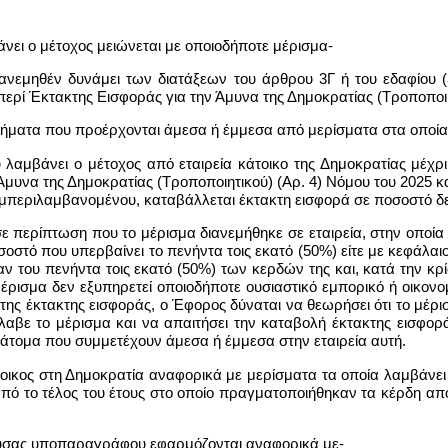
βάνει ο μέτοχος μειώνεται με οποιοδήποτε μέρισμα-
 διανεμηθέν δυνάμει των διατάξεων του άρθρου 3Γ ή του εδαφίου
 περί Έκτακτης Εισφοράς για την Άμυνα της Δημοκρατίας (Τροποποιη
οδήματα που προέρχονται άμεσα ή έμμεσα από μερίσματα στα οποί
υ λαμβάνει ο μέτοχος από εταιρεία κάτοικο της Δημοκρατίας μέχρι
Άμυνα της Δημοκρατίας (Τροποποιητικού) (Αρ. 4) Νόμου του 2025 κ
υμπεριλαμβανομένου, καταβάλλεται έκτακτη εισφορά σε ποσοστό δε
 σε περίπτωση που το μέρισμα διανεμήθηκε σε εταιρεία, στην οποία
στό που υπερβαίνει το πενήντα τοις εκατό (50%) είτε με κεφάλαιο 
αν του πενήντα τοις εκατό (50%) των κερδών της και, κατά την κρ
μέρισμα δεν εξυπηρετεί οποιοδήποτε ουσιαστικό εμπορικό ή οικον
της έκτακτης εισφοράς, ο Έφορος δύναται να θεωρήσει ότι το μέρ
λαβε το μέρισμα και να απαιτήσει την καταβολή έκτακτης εισφορ
ή άτομα που συμμετέχουν άμεσα ή έμμεσα στην εταιρεία αυτή.
κάτοικος στη Δημοκρατία αναφορικά με μερίσματα τα οποία λαμβάνει
ό το τέλος του έτους στο οποίο πραγματοποιήθηκαν τα κέρδη από
παρούσας υποπαραγράφου εφαρμόζονται αναφορικά με-